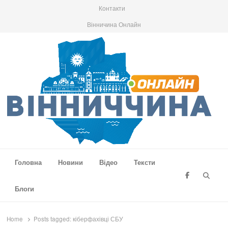
Контакти
Вінничина Онлайн
Вінниччина Онлайн
Новини Вінниччини, громад області, події та аналітика
Головна
Новини
Відео
Тексти
Searc
Блоги
Home
Posts tagged:
кіберфахівці СБУ