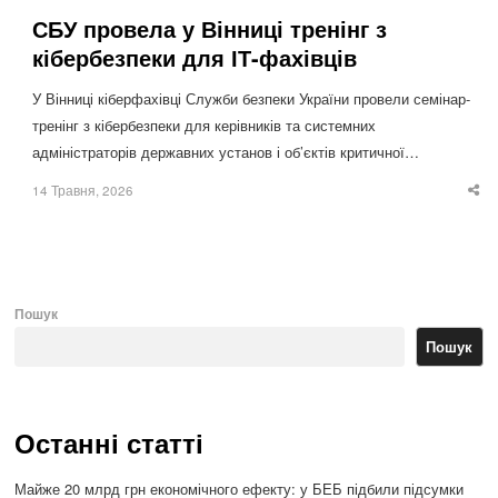
СБУ провела у Вінниці тренінг з
кібербезпеки для ІТ-фахівців
У Вінниці кіберфахівці Служби безпеки України провели семінар-
тренінг з кібербезпеки для керівників та системних
адміністраторів державних установ і об’єктів критичної…
14 Травня, 2026
Sha
thi
po
Пошук
Пошук
Останні статті
Майже 20 млрд грн економічного ефекту: у БЕБ підбили підсумки