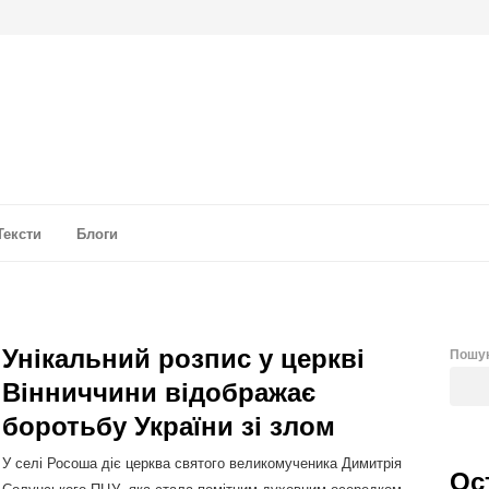
а аналітика
Тексти
Блоги
Унікальний розпис у церкві
Пошу
Вінниччини відображає
боротьбу України зі злом
У селі Росоша діє церква святого великомученика Димитрія
Ос
Солунського ПЦУ, яка стала помітним духовним осередком