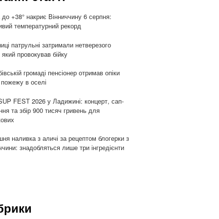
 до +38° накриє Вінниччину 6 серпня:
вий температурний рекорд
ниці патрульні затримали нетверезого
, який провокував бійку
бівській громаді пенсіонер отримав опіки
 пожежу в оселі
UP FEST 2026 у Ладижині: концерт, сап-
ння та збір 900 тисяч гривень для
кових
ня наливка з аличі за рецептом блогерки з
ччини: знадобляться лише три інгредієнти
брики