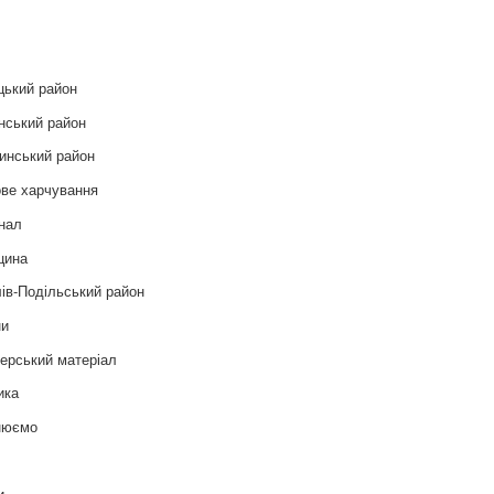
и
цький район
нський район
инський район
ве харчування
нал
цина
ів-Подільський район
ни
ерський матеріал
ика
нюємо
т
и