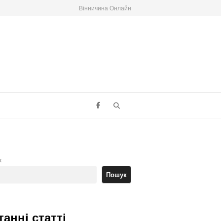
Вінничина Онлайн
Search
к
Пошук
танні статті