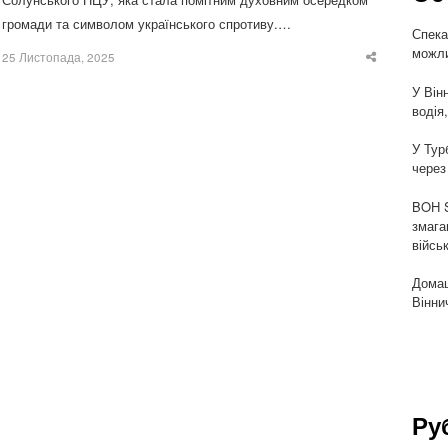
громади та символом українського спротиву.…
Спека
можли
25 Листопада, 2025
Share
this
post
У Він
водія
У Тур
через
BOH S
змага
війсь
Домаш
Вінни
Ру