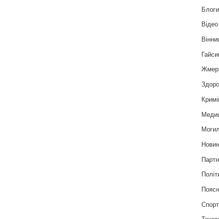
Блог
Відео
Вінни
Гайси
Жмер
Здоро
Кримі
Меди
Могил
Нови
Партн
Політ
Пояс
Спор
Текст