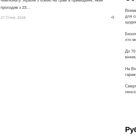
проходив з 23…
Вінни
для с
27 Січня, 2026
Share
щоден
this
post
Безоп
хто м
До 70
вінни
На Ві
гараж
Смерт
пенсі
Ру