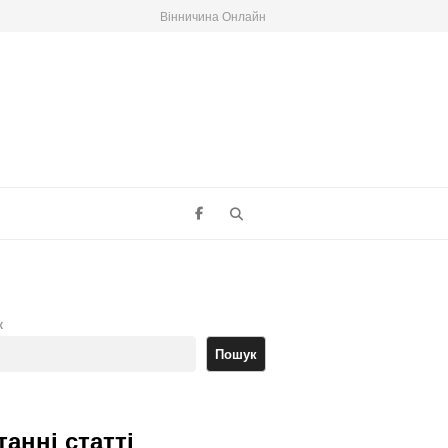
Вінничина Онлайн
Search
к
Пошук
танні статті