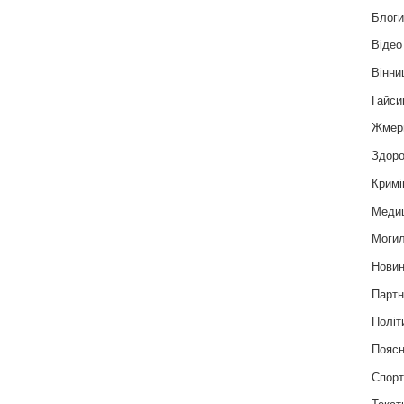
Блог
Відео
Вінни
Гайси
Жмер
Здоро
Кримі
Меди
Могил
Нови
Партн
Політ
Пояс
Спор
Текст