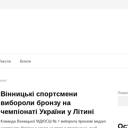
а аналітика
Тексти
Блоги
енні
Вінницькі спортсмени
Пошу
вибороли бронзу на
чемпіонаті України у Літині
Команда Вінницької МДЮСШ № 1 виборола бронзові медалі
Ос
чемпіонату України з хокею на траві в приміщенні, який