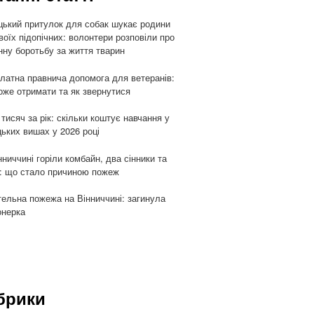
цький притулок для собак шукає родини
воїх підопічних: волонтери розповіли про
ну боротьбу за життя тварин
латна правнича допомога для ветеранів:
оже отримати та як звернутися
 тисяч за рік: скільки коштує навчання у
цьких вишах у 2026 році
нниччині горіли комбайн, два сінники та
: що стало причиною пожеж
ельна пожежа на Вінниччині: загинула
онерка
брики