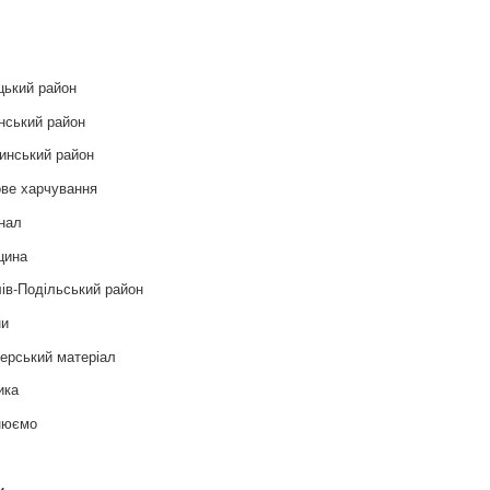
и
цький район
нський район
инський район
ве харчування
нал
цина
ів-Подільський район
ни
ерський матеріал
ика
нюємо
т
и