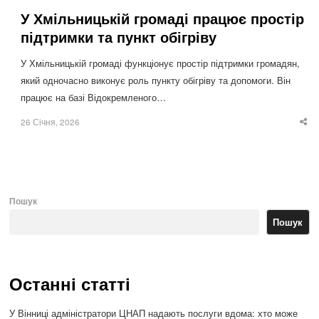
У Хмільницькій громаді працює простір
підтримки та пункт обігріву
У Хмільницькій громаді функціонує простір підтримки громадян,
який одночасно виконує роль пункту обігріву та допомоги. Він
працює на базі Відокремленого…
26 Січня, 2026
Sha
thi
po
Пошук
Пошук
Останні статті
У Вінниці адміністратори ЦНАП надають послуги вдома: хто може