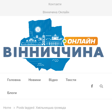
Контакти
Вінничина Онлайн
Вінниччина Онлайн
Новини Вінниччини, громад області, події та аналітика
Головна
Новини
Відео
Тексти
Searc
Блоги
Home
Posts tagged:
Хмільницька громада