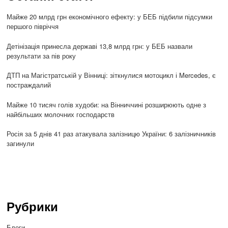
Майже 20 млрд грн економічного ефекту: у БЕБ підбили підсумки
першого півріччя
Детінізація принесла державі 13,8 млрд грн: у БЕБ назвали
результати за пів року
ДТП на Магістратській у Вінниці: зіткнулися мотоцикл і Mercedes, є
постраждалий
Майже 10 тисяч голів худоби: на Вінниччині розширюють одне з
найбільших молочних господарств
Росія за 5 днів 41 раз атакувала залізницю України: 6 залізничників
загинули
Рубрики
Блоги