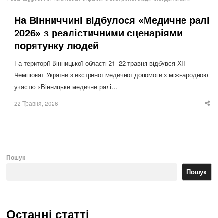
На Вінниччині відбулося «Медичне ралі
2026» з реалістичними сценаріями
порятунку людей
На території Вінницької області 21–22 травня відбувся ХІІ
Чемпіонат України з екстреної медичної допомоги з міжнародною
участю «Вінницьке медичне ралі…
22 Травня, 2026
Sha
thi
po
Пошук
Пошук
Останні статті