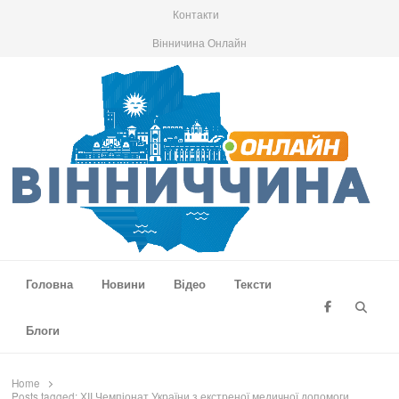
Контакти
Вінничина Онлайн
Вінниччина Онлайн
Новини Вінниччини, громад області, події та аналітика
Головна
Новини
Відео
Тексти
Searc
Блоги
Home
Posts tagged:
ХІІ Чемпіонат України з екстреної медичної допомоги