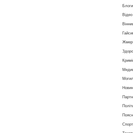
Блог
Відео
Вінни
Гайси
Жмер
Здоро
Кримі
Меди
Могил
Нови
Партн
Політ
Пояс
Спор
Текст