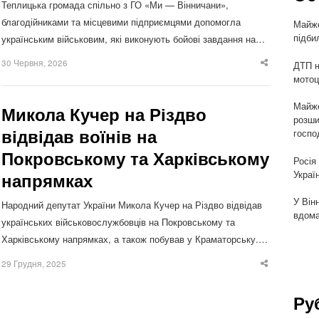
Теплицька громада спільно з ГО «Ми — Вінничани»,
благодійниками та місцевими підприємцями допомогла
Майже
підби
українським військовим, які виконують бойові завдання на…
30 Червня, 2026
ДТП н
Share
this
мотоц
post
Майже
Микола Кучер на Різдво
розши
відвідав воїнів на
госпо
Покровському та Харківському
Росія
Украї
напрямках
У Він
Народний депутат України Микола Кучер на Різдво відвідав
вдома
українських військовослужбовців на Покровському та
Харківському напрямках, а також побував у Краматорську.…
29 Грудня, 2025
Share
this
post
Ру