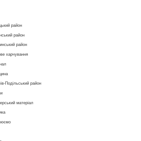
и
цький район
нський район
инський район
ве харчування
нал
цина
ів-Подільський район
ни
ерський матеріал
ика
нюємо
т
и