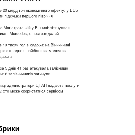
 20 млрд грн економічного ефекту: у БЕБ
ли підсумки першого півріччя
а Магістратській у Вінниці: зіткнулися
икл і Mercedes, є постраждалий
 10 тисяч голів худоби: на Вінниччині
рюють одне з найбільших молочних
дарств
 за 5 днів 41 раз атакувала залізницю
ни: 6 залізничників загинули
ниці адміністратори ЦНАП надають послуги
: хто може скористатися сервісом
брики