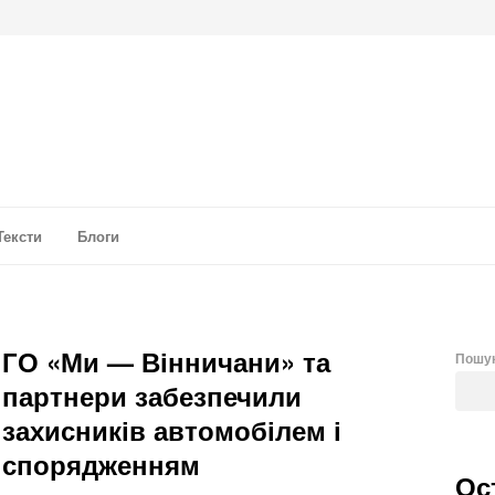
а аналітика
Тексти
Блоги
ГО «Ми — Вінничани» та
Пошу
партнери забезпечили
захисників автомобілем і
спорядженням
Ос