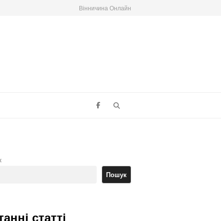
Вінничина Онлайн
Search
к
Пошук
танні статті