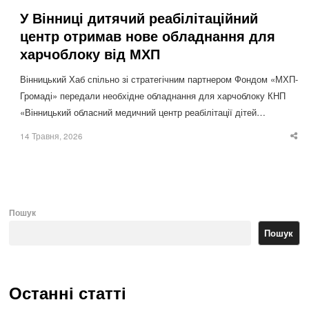
У Вінниці дитячий реабілітаційний
центр отримав нове обладнання для
харчоблоку від МХП
Вінницький Хаб спільно зі стратегічним партнером Фондом «МХП-
Громаді» передали необхідне обладнання для харчоблоку КНП
«Вінницький обласний медичний центр реабілітації дітей…
14 Травня, 2026
Sha
thi
po
Пошук
Пошук
Останні статті