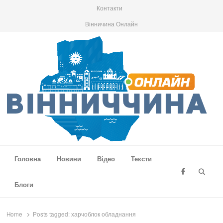
Контакти
Вінничина Онлайн
Вінниччина Онлайн
Новини Вінниччини, громад області, події та аналітика
Головна
Новини
Відео
Тексти
Searc
Блоги
Home
Posts tagged:
харчоблок обладнання