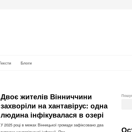
а аналітика
Тексти
Блоги
Двоє жителів Вінниччини
Пошу
захворіли на хантавірус: одна
людина інфікувалася в озері
У 2025 році в межах Вінницької громади зафіксовано два
Ос
випадки хантавірусної інфекції. Про