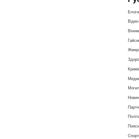
Блог
Відео
Вінни
Гайси
Жмер
Здоро
Кримі
Меди
Могил
Нови
Партн
Політ
Пояс
Спор