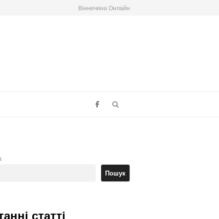
Вінничина Онлайн
Search
к
Пошук
танні статті