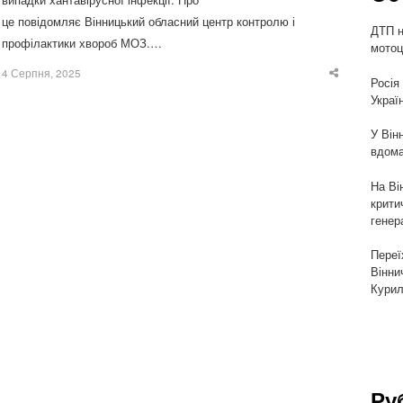
це повідомляє Вінницький обласний центр контролю і
ДТП н
профілактики хвороб МОЗ.…
мотоц
4 Серпня, 2025
Share
Росія
this
Украї
post
У Він
вдома
На Ві
крити
генер
Переї
Вінни
Курил
Ру