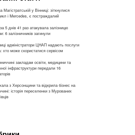
а Магістратській у Вінниці: зіткнулися
икл і Mercedes, є постраждалий
 за 5 днів 41 раз атакувала залізницю
ни: 6 залізничників загинули
ниці адміністратори ЦНАП надають послуги
: хто може скористатися сервісом
нниччині закладам освіти, медицини та
чної інфраструктури передали 16
аторів
хала з Херсонщини та відкрила бізнес на
ччині: історія переселенки з Мурованих
івців
брики