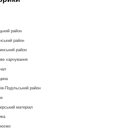
и
цький район
нський район
инський район
ве харчування
нал
цина
ів-Подільський район
ни
ерський матеріал
ика
нюємо
т