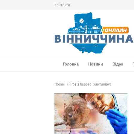
Контакти
Вінниччина Онлайн
Новини Вінниччини, громад області, події т
Головна
Новини
Відео
Home
Posts tagged:
хантавірус