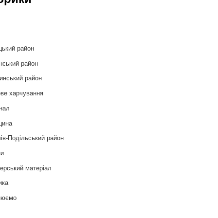
и
цький район
нський район
инський район
ве харчування
нал
цина
ів-Подільський район
ни
ерський матеріал
ика
нюємо
т