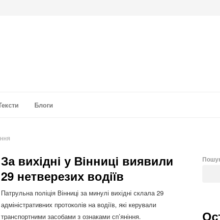
а аналітика
Тексти
Блоги
іння
За вихідні у Вінниці виявили
Пошу
29 нетверезих водіїв
Патрульна поліція Вінниці за минулі вихідні склала 29
адміністративних протоколів на водіїв, які керували
Ос
транспортними засобами з ознаками сп’яніння.