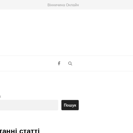
Вінничина Онлайн
Search
к
Пошук
танні статті