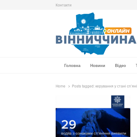
Контакти
Вінниччина Онлайн
Новини Вінниччини, громад області, події т
Головна
Новини
Відео
Home
Posts tagged:
керування у стані сп’ян