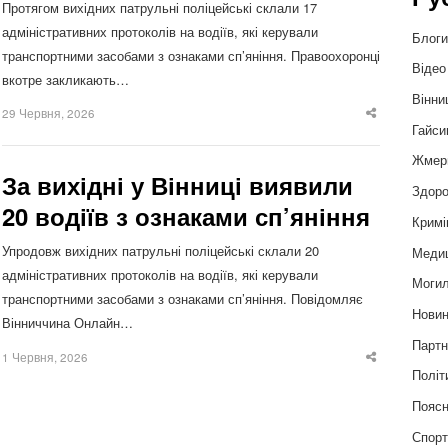
Протягом вихідних патрульні поліцейські склали 17
адміністративних протоколів на водіїв, які керували
Блог
транспортними засобами з ознаками сп’яніння. Правоохоронці
Відео
вкотре закликають…
Вінни
29 Червня, 2026
Share
Гайси
this
post
Жмер
За вихідні у Вінниці виявили
Здоро
20 водіїв з ознаками сп’яніння
Кримі
Упродовж вихідних патрульні поліцейські склали 20
Меди
адміністративних протоколів на водіїв, які керували
Могил
транспортними засобами з ознаками сп’яніння. Повідомляє
Нови
Вінниччина Онлайн…
Партн
1 Червня, 2026
Share
Політ
this
post
Пояс
Спор