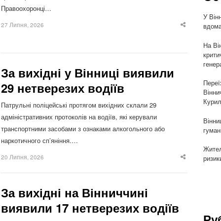
Правоохоронці…
У Він
27 Липня, 2026
вдома
Share
this
post
На Ві
крити
генер
За вихідні у Вінниці виявили
Переї
29 нетверезих водіїв
Вінни
Курил
Патрульні поліцейські протягом вихідних склали 29
адміністративних протоколів на водіїв, які керували
Вінни
транспортними засобами з ознаками алкогольного або
гуман
наркотичного сп’яніння.…
Жител
20 Липня, 2026
ризик
Share
this
post
За вихідні на Вінниччині
виявили 17 нетверезих водіїв
Ру