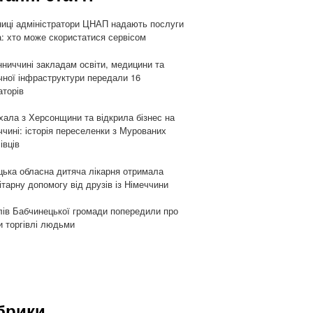
ниці адміністратори ЦНАП надають послуги
: хто може скористатися сервісом
нниччині закладам освіти, медицини та
чної інфраструктури передали 16
аторів
хала з Херсонщини та відкрила бізнес на
ччині: історія переселенки з Мурованих
івців
цька обласна дитяча лікарня отримала
ітарну допомогу від друзів із Німеччини
ів Бабчинецької громади попередили про
и торгівлі людьми
брики