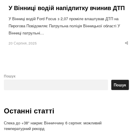
У Вінниці водій напідпитку вчинив ДТП
У Вінниці водій Ford Focus з 2,07 проміле влаштував ДТП на
Пирогова Повідомляє Патрульна поліція Вінницької області У
Вінниці патрульні…
20 Серпня, 2025
Sha
thi
po
Пошук
Пошук
Останні статті
Спека до +38° накриє Вінниччину 6 серпня: можливий
температурний рекорд