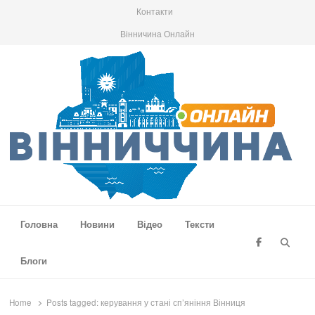
Контакти
Вінничина Онлайн
Вінниччина Онлайн
Новини Вінниччини, громад області, події та аналітика
Головна
Новини
Відео
Тексти
Searc
Блоги
Home
Posts tagged:
керування у стані сп’яніння Вінниця