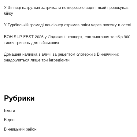
У Вінниці патрульні затримали нетверезого водія, який провокував
бійку
У Турбівській громаді пенсіонер отримав опіки через пожежу в оселі
BOH SUP FEST 2026 у Ладижині: концерт, сап-змагання та збір 900
тисяч гривень для військових
Домашня наливка з аличі за рецептом блогерки з Вінниччини:
знадобляться лише три інгредієнти
Рубрики
Блоги
Відео
Вінницький район