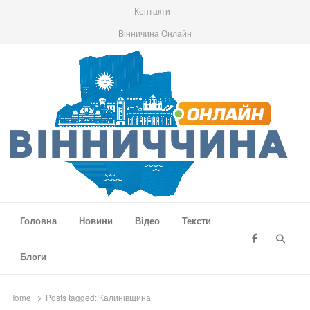
Контакти
Вінничина Онлайн
Вінниччина Онлайн
Новини Вінниччини, громад області, події та аналітика
Головна
Новини
Відео
Тексти
Searc
Блоги
Home
Posts tagged:
Калинівщина