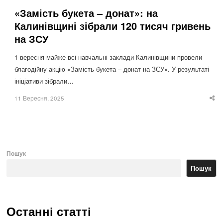
«Замість букета – донат»: на
Калинівщині зібрали 120 тисяч гривень
на ЗСУ
1 вересня майже всі навчальні заклади Калинівщини провели
благодійну акцію «Замість букета – донат на ЗСУ». У результаті
ініціативи зібрали…
11 Вересня, 2025
Sha
thi
po
Пошук
Пошук
Останні статті