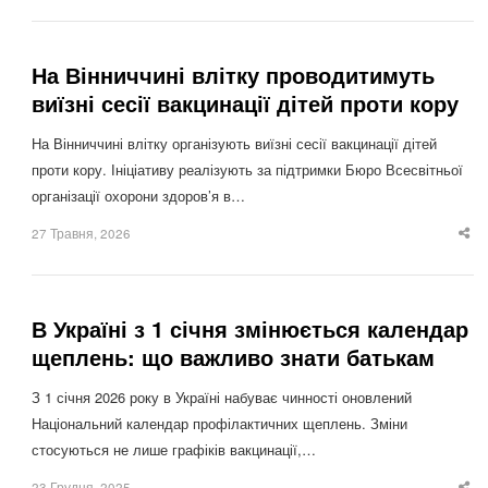
po
На Вінниччині влітку проводитимуть
виїзні сесії вакцинації дітей проти кору
На Вінниччині влітку організують виїзні сесії вакцинації дітей
проти кору. Ініціативу реалізують за підтримки Бюро Всесвітньої
організації охорони здоров’я в…
27 Травня, 2026
Sha
thi
po
В Україні з 1 січня змінюється календар
щеплень: що важливо знати батькам
З 1 січня 2026 року в Україні набуває чинності оновлений
Національний календар профілактичних щеплень. Зміни
стосуються не лише графіків вакцинації,…
23 Грудня, 2025