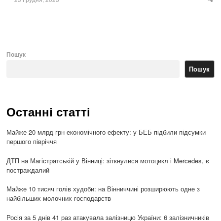
Sha
thi
po
Пошук
Пошук
Останні статті
Майже 20 млрд грн економічного ефекту: у БЕБ підбили підсумки
першого півріччя
ДТП на Магістратській у Вінниці: зіткнулися мотоцикл і Mercedes, є
постраждалий
Майже 10 тисяч голів худоби: на Вінниччині розширюють одне з
найбільших молочних господарств
Росія за 5 днів 41 раз атакувала залізницю України: 6 залізничників