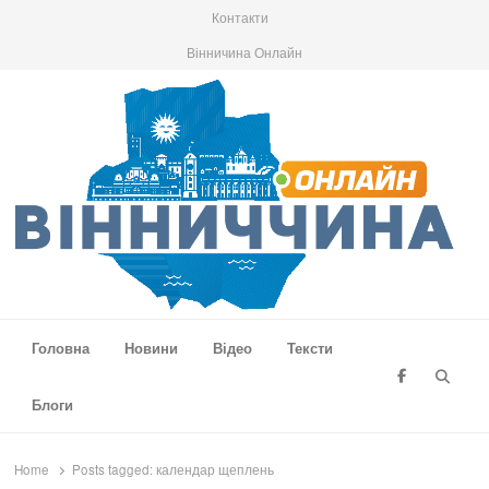
Контакти
Вінничина Онлайн
Вінниччина Онлайн
Новини Вінниччини, громад області, події та аналітика
Головна
Новини
Відео
Тексти
Searc
Блоги
Home
Posts tagged:
календар щеплень