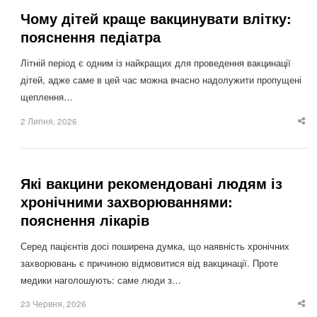
Чому дітей краще вакцинувати влітку:
пояснення педіатра
Літній період є одним із найкращих для проведення вакцинації
дітей, адже саме в цей час можна вчасно надолужити пропущені
щеплення…
2 Липня, 2026
Sha
thi
po
Які вакцини рекомендовані людям із
хронічними захворюваннями:
пояснення лікарів
Серед пацієнтів досі поширена думка, що наявність хронічних
захворювань є причиною відмовитися від вакцинації. Проте
медики наголошують: саме люди з…
23 Червня, 2026
Sha
thi