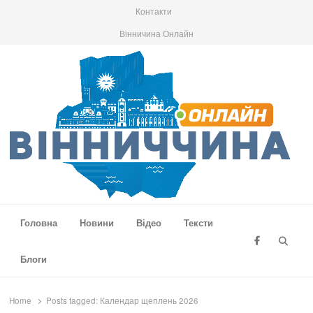
Контакти
Вінничина Онлайн
Вінниччина Онлайн
Новини Вінниччини, громад області, події та аналітика
Головна
Новини
Відео
Тексти
Searc
Блоги
Home
Posts tagged:
Календар щеплень 2026