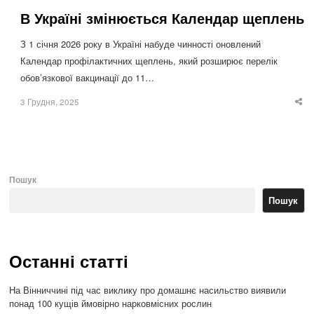
В Україні змінюється Календар щеплень
З 1 січня 2026 року в Україні набуде чинності оновлений
Календар профілактичних щеплень, який розширює перелік
обов’язкової вакцинації до 11…
3 Грудня, 2025
Sha
thi
po
Пошук
Пошук
Останні статті
На Вінниччині під час виклику про домашнє насильство виявили
понад 100 кущів ймовірно нарковмісних рослин