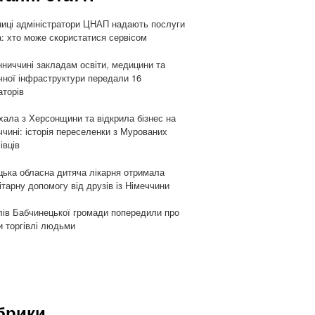
ниці адміністратори ЦНАП надають послуги
: хто може скористатися сервісом
нниччині закладам освіти, медицини та
чної інфраструктури передали 16
аторів
хала з Херсонщини та відкрила бізнес на
ччині: історія переселенки з Мурованих
івців
цька обласна дитяча лікарня отримала
ітарну допомогу від друзів із Німеччини
ів Бабчинецької громади попередили про
и торгівлі людьми
брики