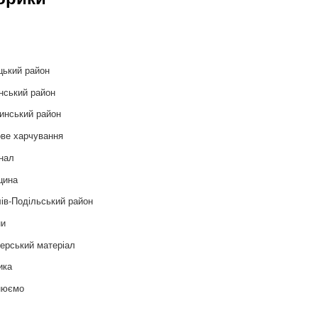
и
цький район
нський район
инський район
ве харчування
нал
цина
ів-Подільський район
ни
ерський матеріал
ика
нюємо
т