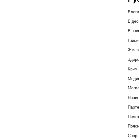
Блог
Відео
Вінни
Гайси
Жмер
Здоро
Кримі
Меди
Могил
Нови
Партн
Політ
Пояс
Спор