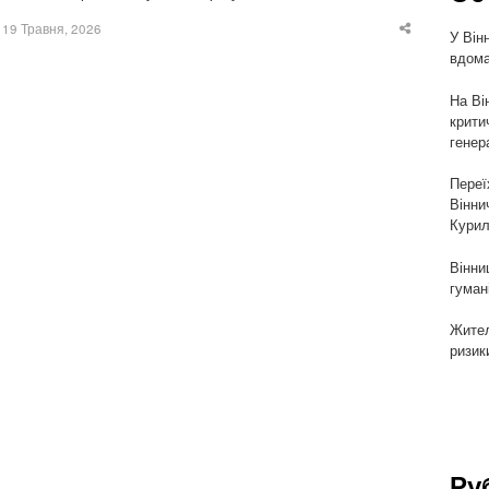
19 Травня, 2026
У Він
Share
this
вдома
post
На Ві
крити
генер
Переї
Вінни
Курил
Вінни
гуман
Жител
ризик
Ру