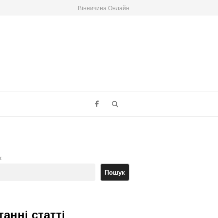
Вінничина Онлайн
Search
к
Пошук
танні статті