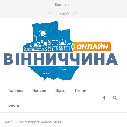
Контакти
Вінничина Онлайн
Вінниччина Онлайн
Новини Вінниччини, громад області, події та аналітика
Головна
Новини
Відео
Тексти
Searc
Блоги
Home
Posts tagged:
кадрові зміни