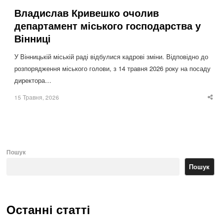
Владислав Кривешко очолив
департамент міського господарства у
Вінниці
У Вінницькій міській раді відбулися кадрові зміни. Відповідно до
розпорядження міського голови, з 14 травня 2026 року на посаду
директора…
15 Травня, 2026
Sha
thi
po
Пошук
Пошук
Останні статті