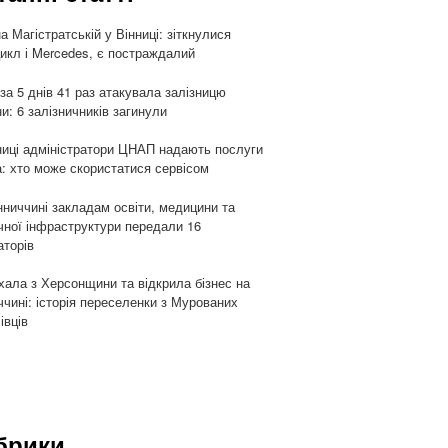
а Магістратській у Вінниці: зіткнулися
икл і Mercedes, є постраждалий
 за 5 днів 41 раз атакувала залізницю
ни: 6 залізничників загинули
ниці адміністратори ЦНАП надають послуги
: хто може скористатися сервісом
нниччині закладам освіти, медицини та
чної інфраструктури передали 16
аторів
хала з Херсонщини та відкрила бізнес на
ччині: історія переселенки з Мурованих
івців
брики