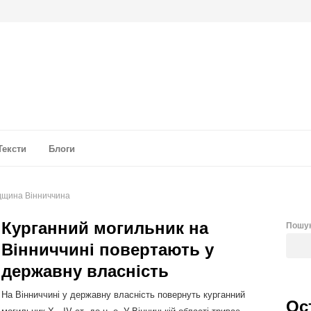
а аналітика
Тексти
Блоги
адщина Вінниччина
Курганний могильник на
Пошу
Вінниччині повертають у
державну власність
На Вінниччині у державну власність повернуть курганний
Ос
могильник Х—IV ст. до н. е. У Вінницькій області триває