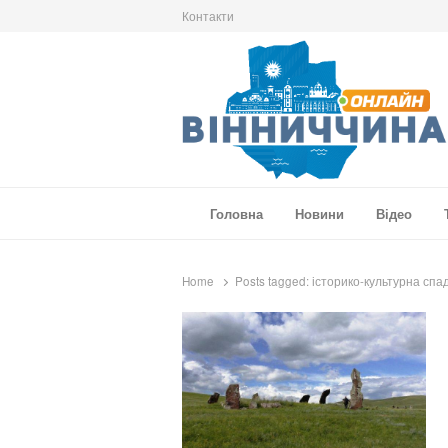
Контакти
Вінниччина Онлайн
Новини Вінниччини, громад області, події т
Головна
Новини
Відео
Home
Posts tagged:
історико-культурна сп