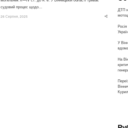
судовий процес щодо…
ДТП н
мотоц
26 Серпня, 2025
Share
this
post
Росія
Украї
У Він
вдома
На Ві
крити
генер
Переї
Вінни
Курил
Ру