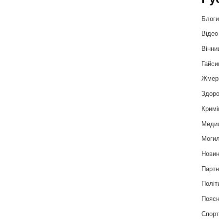
Блог
Відео
Вінни
Гайси
Жмер
Здоро
Кримі
Меди
Могил
Нови
Партн
Політ
Пояс
Спор