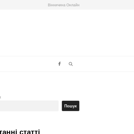
Вінничина Онлайн
Search
к
Пошук
танні статті