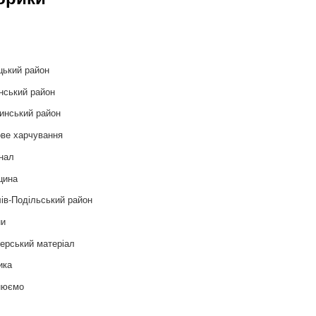
и
цький район
нський район
инський район
ве харчування
нал
цина
ів-Подільський район
ни
ерський матеріал
ика
нюємо
т