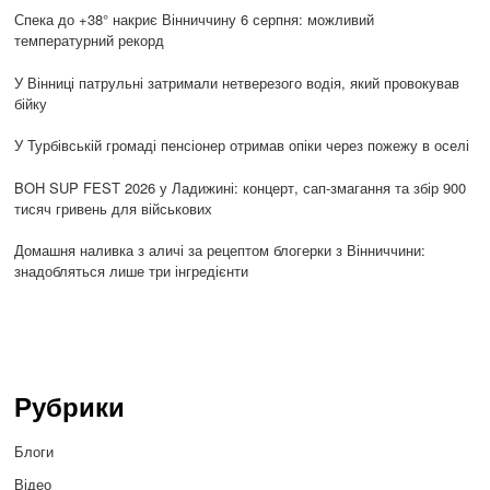
Спека до +38° накриє Вінниччину 6 серпня: можливий
температурний рекорд
У Вінниці патрульні затримали нетверезого водія, який провокував
бійку
У Турбівській громаді пенсіонер отримав опіки через пожежу в оселі
BOH SUP FEST 2026 у Ладижині: концерт, сап-змагання та збір 900
тисяч гривень для військових
Домашня наливка з аличі за рецептом блогерки з Вінниччини:
знадобляться лише три інгредієнти
Рубрики
Блоги
Відео