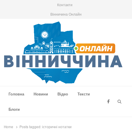
Контакти
Вінничина Онлайн
Вінниччина Онлайн
Новини Вінниччини, громад області, події та аналітика
Головна
Новини
Відео
Тексти
Searc
Блоги
Home
Posts tagged:
історичні нотатки