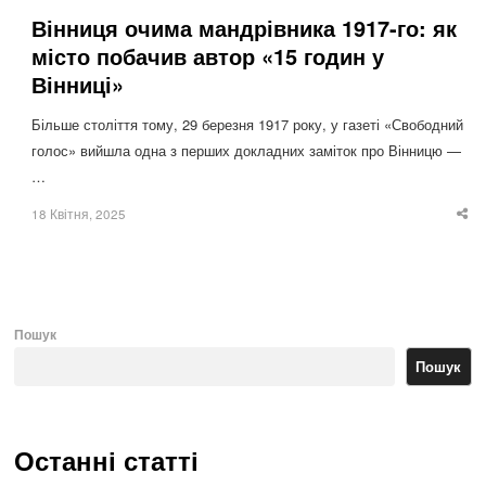
Вінниця очима мандрівника 1917-го: як
місто побачив автор «15 годин у
Вінниці»
Більше століття тому, 29 березня 1917 року, у газеті «Свободний
голос» вийшла одна з перших докладних заміток про Вінницю —
…
18 Квітня, 2025
Sha
thi
po
Пошук
Пошук
Останні статті