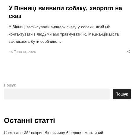
У Вінниці виявили собаку, хворого на
сказ
У Вінниці зафіксували випадок сказу у собаки, який міг
контактувати з людьми або травмувати їх. Мешканців міста
закликають бути особливо…
15 Травня, 2026
Sha
thi
po
Пошук
Пошук
Останні статті
Спека до +38° накриє Вінниччину 6 серпня: можливий