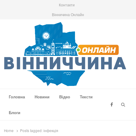
Контакти
Вінничина Онлайн
Вінниччина Онлайн
Новини Вінниччини, громад області, події та аналітика
Головна
Новини
Відео
Тексти
Searc
Блоги
Home
Posts tagged:
інфекція