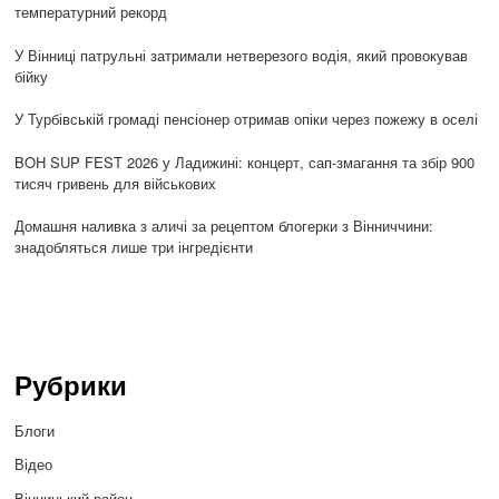
температурний рекорд
У Вінниці патрульні затримали нетверезого водія, який провокував
бійку
У Турбівській громаді пенсіонер отримав опіки через пожежу в оселі
BOH SUP FEST 2026 у Ладижині: концерт, сап-змагання та збір 900
тисяч гривень для військових
Домашня наливка з аличі за рецептом блогерки з Вінниччини:
знадобляться лише три інгредієнти
Рубрики
Блоги
Відео
Вінницький район