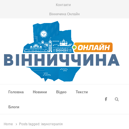
Контакти
Вінничина Онлайн
Вінниччина Онлайн
Новини Вінниччини, громад області, події та аналітика
Головна
Новини
Відео
Тексти
Searc
Блоги
Home
Posts tagged:
імунотерапія