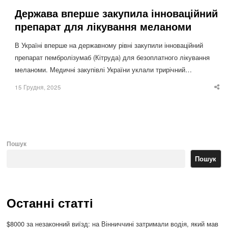
Держава вперше закупила інноваційний
препарат для лікування меланоми
В Україні вперше на державному рівні закупили інноваційний
препарат пембролізумаб (Кітруда) для безоплатного лікування
меланоми. Медичні закупівлі України уклали трирічний…
15 Грудня, 2025
Sha
thi
po
Пошук
Пошук
Останні статті
$8000 за незаконний виїзд: на Вінниччині затримали водія, який мав