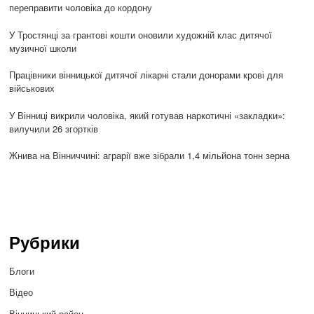
переправити чоловіка до кордону
У Тростянці за грантові кошти оновили художній клас дитячої
музичної школи
Працівники вінницької дитячої лікарні стали донорами крові для
військових
У Вінниці викрили чоловіка, який готував наркотичні «закладки»:
вилучили 26 згортків
Жнива на Вінниччині: аграрії вже зібрали 1,4 мільйона тонн зерна
Рубрики
Блоги
Відео
Вінницький район