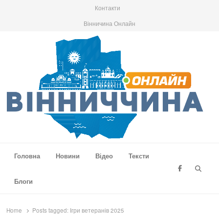
Контакти
Вінничина Онлайн
Вінниччина Онлайн
Новини Вінниччини, громад області, події та аналітика
Головна
Новини
Відео
Тексти
Searc
Блоги
Home
Posts tagged:
Ігри ветеранів 2025