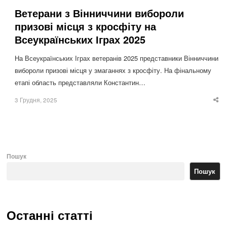
Ветерани з Вінниччини вибороли
призові місця з кросфіту на
Всеукраїнських Іграх 2025
На Всеукраїнських Іграх ветеранів 2025 представники Вінниччини
вибороли призові місця у змаганнях з кросфіту. На фінальному
етапі область представляли Константин…
3 Грудня, 2025
Sha
thi
po
Пошук
Пошук
Останні статті