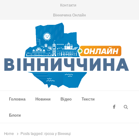
Контакти
Вінничина Онлайн
Вінниччина Онлайн
Новини Вінниччини, громад області, події та аналітика
Головна
Новини
Відео
Тексти
Searc
Блоги
Home
Posts tagged:
гроза у Вінниці