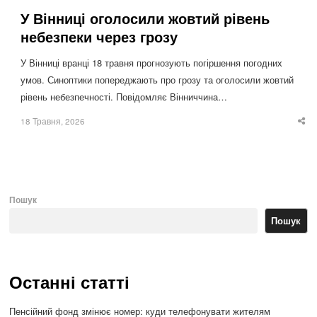
У Вінниці оголосили жовтий рівень
небезпеки через грозу
У Вінниці вранці 18 травня прогнозують погіршення погодних
умов. Синоптики попереджають про грозу та оголосили жовтий
рівень небезпечності. Повідомляє Вінниччина…
18 Травня, 2026
Sha
thi
po
Пошук
Пошук
Останні статті
Пенсійний фонд змінює номер: куди телефонувати жителям