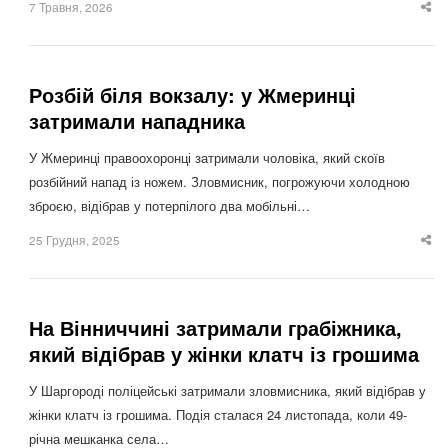
7 Травня, 2026
Sha
thi
po
Розбій біля вокзалу: у Жмеринці
затримали нападника
У Жмеринці правоохоронці затримали чоловіка, який скоїв
розбійний напад із ножем. Зловмисник, погрожуючи холодною
зброєю, відібрав у потерпілого два мобільні…
25 Грудня, 2025
Sha
thi
po
На Вінниччині затримали грабіжника,
який відібрав у жінки клатч із грошима
У Шаргороді поліцейські затримали зловмисника, який відібрав у
жінки клатч із грошима. Подія сталася 24 листопада, коли 49-
річна мешканка села…