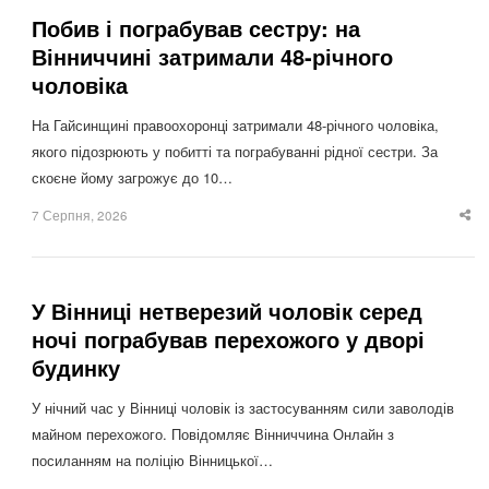
Побив і пограбував сестру: на
Вінниччині затримали 48-річного
чоловіка
На Гайсинщині правоохоронці затримали 48-річного чоловіка,
якого підозрюють у побитті та пограбуванні рідної сестри. За
скоєне йому загрожує до 10…
7 Серпня, 2026
Sha
thi
po
У Вінниці нетверезий чоловік серед
ночі пограбував перехожого у дворі
будинку
У нічний час у Вінниці чоловік із застосуванням сили заволодів
майном перехожого. Повідомляє Вінниччина Онлайн з
посиланням на поліцію Вінницької…