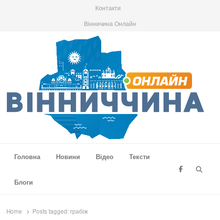
Контакти
Вінничина Онлайн
Вінниччина Онлайн
Новини Вінниччини, громад області, події та аналітика
Головна
Новини
Відео
Тексти
Searc
Блоги
Home
Posts tagged:
грабіж