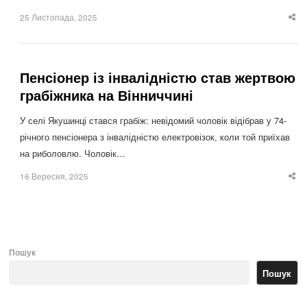
25 Листопада, 2025
Sha
thi
po
Пенсіонер із інвалідністю став жертвою
грабіжника на Вінниччині
У селі Якушинці стався грабіж: невідомий чоловік відібрав у 74-
річного пенсіонера з інвалідністю електровізок, коли той приїхав
на риболовлю. Чоловік…
16 Вересня, 2025
Sha
thi
po
Пошук
Пошук