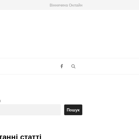
Вінничина Онлайн
Search
к
Пошук
танні статті