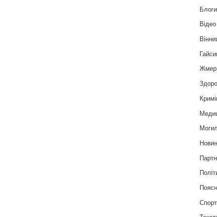
Блог
Відео
Вінни
Гайси
Жмер
Здоро
Кримі
Меди
Могил
Нови
Партн
Політ
Пояс
Спор
Текст