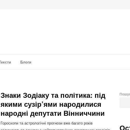
а аналітика
Тексти
Блоги
Знаки Зодіаку та політика: під
Пошу
якими сузір’ями народилися
народні депутати Вінниччини
Гороскопи та астрологічні прогнози вже багато років
Ос
залишаються одними з найпопулярніших тематичних розділів