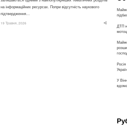
на інформаційних ресурсах. Попри відсутність наукового
Майже
підтвердження…
підби
19 Травня, 2026
Share
ДТП н
this
мотоц
post
Майже
розши
госпо
Росія
Украї
У Він
вдома
Ру