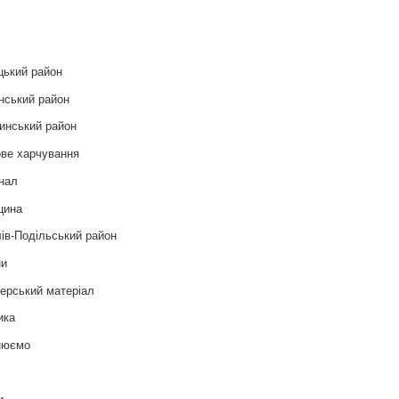
и
цький район
нський район
инський район
ве харчування
нал
цина
ів-Подільський район
ни
ерський матеріал
ика
нюємо
т
и