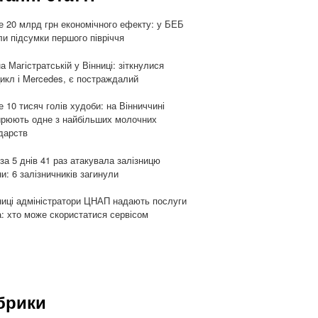
 20 млрд грн економічного ефекту: у БЕБ
ли підсумки першого півріччя
а Магістратській у Вінниці: зіткнулися
икл і Mercedes, є постраждалий
 10 тисяч голів худоби: на Вінниччині
рюють одне з найбільших молочних
дарств
 за 5 днів 41 раз атакувала залізницю
ни: 6 залізничників загинули
ниці адміністратори ЦНАП надають послуги
: хто може скористатися сервісом
брики