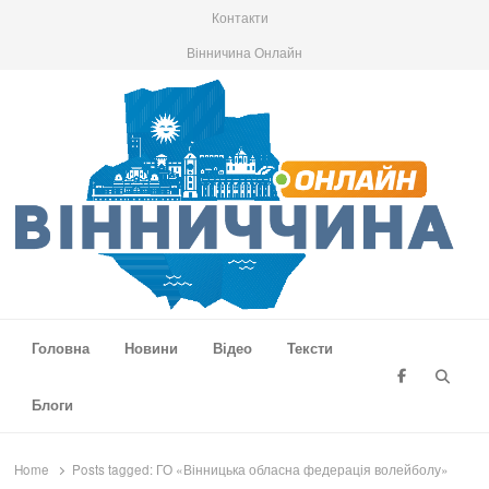
Контакти
Вінничина Онлайн
Вінниччина Онлайн
Новини Вінниччини, громад області, події та аналітика
Головна
Новини
Відео
Тексти
Searc
Блоги
Home
Posts tagged:
ГО «Вінницька обласна федерація волейболу»