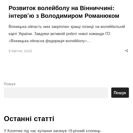
Розвиток волейболу на Вінниччині:
інтерв’ю з Володимиром Романюком
Вінницька область нині закріплює кращі позиції на волейбольній
карті України. Завдяки активній роботі нової команди ГО
«Вінницька обласна федерація волейболу»…
9 Квітня, 2025
Sha
thi
po
Пошук
Пошук
Останні статті
У Козятині під час купання загинув 15-річний хлопець