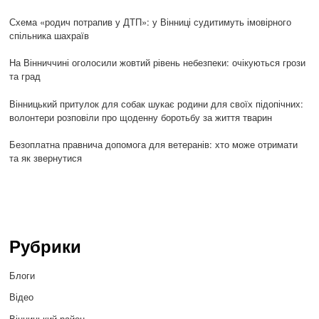
Схема «родич потрапив у ДТП»: у Вінниці судитимуть імовірного
спільника шахраїв
На Вінниччині оголосили жовтий рівень небезпеки: очікуються грози
та град
Вінницький притулок для собак шукає родини для своїх підопічних:
волонтери розповіли про щоденну боротьбу за життя тварин
Безоплатна правнича допомога для ветеранів: хто може отримати
та як звернутися
Рубрики
Блоги
Відео
Вінницький район