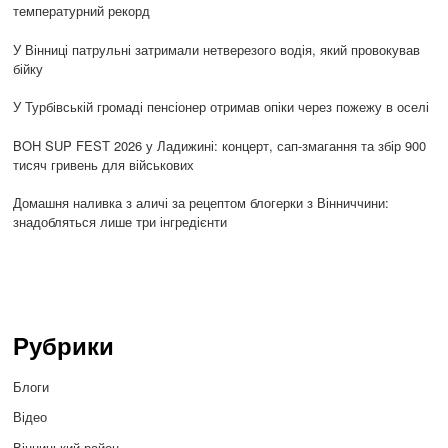
температурний рекорд
У Вінниці патрульні затримали нетверезого водія, який провокував
бійку
У Турбівській громаді пенсіонер отримав опіки через пожежу в оселі
BOH SUP FEST 2026 у Ладижині: концерт, сап-змагання та збір 900
тисяч гривень для військових
Домашня наливка з аличі за рецептом блогерки з Вінниччини:
знадобляться лише три інгредієнти
Рубрики
Блоги
Відео
Вінницький район