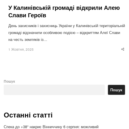
У Калинівській громаді відкрили Алею
Слави Героїв
День захисників і захисниць України у Калинівській територіальній
громаді відзначили особливою подією – відкриттям Алеї Слави
на честь земляків із…
1 Жовтня, 2025
Sha
thi
po
Пошук
Пошук
Останні статті
Спека до +38° накриє Вінниччину 6 серпня: можливий