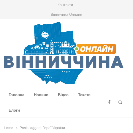
Контакти
Вінничина Онлайн
Вінниччина Онлайн
Новини Вінниччини, громад області, події та аналітика
Головна
Новини
Відео
Тексти
Searc
Блоги
Home
Posts tagged:
Герої України.