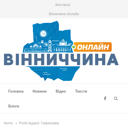
Контакти
Вінничина Онлайн
Вінниччина Онлайн
Новини Вінниччини, громад області, події та аналітика
Головна
Новини
Відео
Тексти
Searc
Блоги
Home
Posts tagged:
Гавришівка