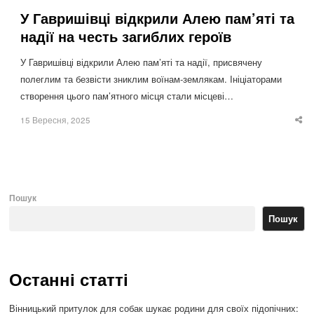
У Гавришівці відкрили Алею пам’яті та
надії на честь загиблих героїв
У Гавришівці відкрили Алею пам’яті та надії, присвячену
полеглим та безвісти зниклим воїнам-землякам. Ініціаторами
створення цього пам’ятного місця стали місцеві…
15 Вересня, 2025
Sha
thi
po
Пошук
Пошук
Останні статті
Вінницький притулок для собак шукає родини для своїх підопічних: