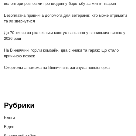
волонтери розповіли про щоденну боротьбу за життя тварин
Безоплатна правнича допомога для ветеранів: хто може отримати
та як звернутися
До 70 тисяч за рік: скільки коштує навчання у вінницьких вишах у
2026 році
На Вінниччині горіли комбайн, два сінники та гараж: що стало
причиною пожеж
Смертельна пожежа на Вінниччині: загинула пенсіонерка
Рубрики
Блоги
Відео
Вінницький район