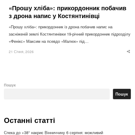
«Прошу хліба»: прикордонник побачив
з дрона напис у Костянтинівці
«Прошу хліба»: прикордонник із дрона побачив напис на
засніженій землі Костянтинівки 19-річний прикордонник підрозділу
«Фенікс» Максим на псевдо «Малюк» під…
21 Січня, 2026
Sha
thi
po
Пошук
Пошук
Останні статті
Спека до +38° накриє Вінниччину 6 серпня: можливий