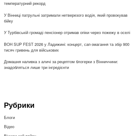
температурний рекорд
У Вінниці патрульні затримали нетверезого водія, який провокував
бійку
У Турбівській громаді пенсіонер отримав опіки через пожежу в оселі
BOH SUP FEST 2026 у Ладижині: концерт, сап-змагання та збір 900
тисяч гривень для військових
Домашня наливка з аличі за рецептом блогерки з Вінниччини:
знадобляться лише три інгредієнти
Рубрики
Блоги
Відео
Вінницький район