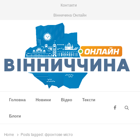
Контакти
Вінничина Онлайн
Вінниччина Онлайн
Новини Вінниччини, громад області, події та аналітика
Головна
Новини
Відео
Тексти
Searc
Блоги
Home
Posts tagged:
фронтове місто