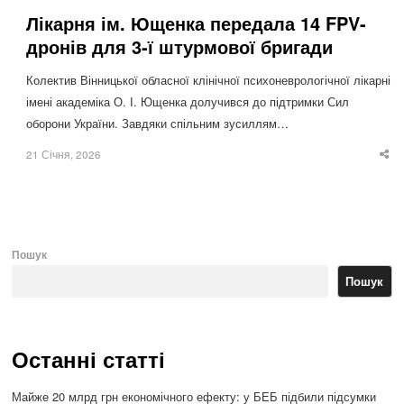
Лікарня ім. Ющенка передала 14 FPV-
дронів для 3-ї штурмової бригади
Колектив Вінницької обласної клінічної психоневрологічної лікарні
імені академіка О. І. Ющенка долучився до підтримки Сил
оборони України. Завдяки спільним зусиллям…
21 Січня, 2026
Sha
thi
po
Пошук
Пошук
Останні статті
Майже 20 млрд грн економічного ефекту: у БЕБ підбили підсумки