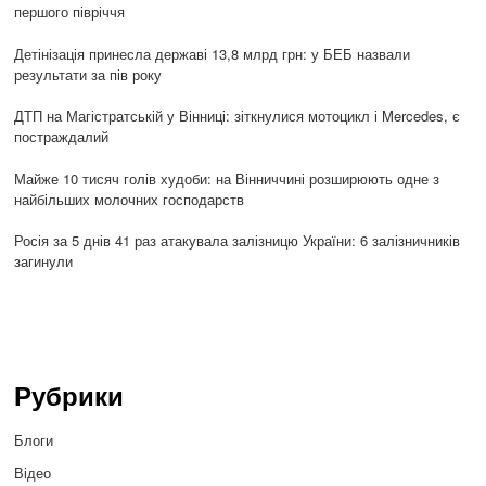
першого півріччя
Детінізація принесла державі 13,8 млрд грн: у БЕБ назвали
результати за пів року
ДТП на Магістратській у Вінниці: зіткнулися мотоцикл і Mercedes, є
постраждалий
Майже 10 тисяч голів худоби: на Вінниччині розширюють одне з
найбільших молочних господарств
Росія за 5 днів 41 раз атакувала залізницю України: 6 залізничників
загинули
Рубрики
Блоги
Відео