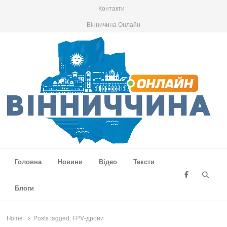
Контакти
Вінничина Онлайн
Вінниччина Онлайн
Новини Вінниччини, громад області, події та аналітика
Головна
Новини
Відео
Тексти
Searc
Блоги
Home
Posts tagged:
FPV-дрони