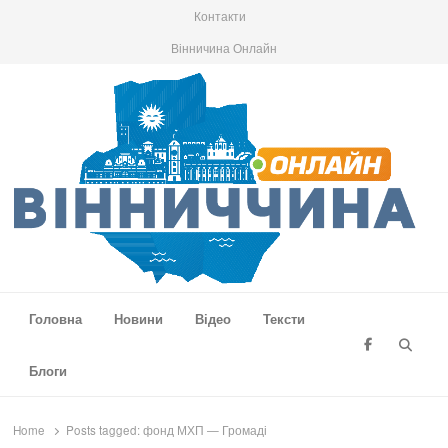
Контакти
Вінничина Онлайн
Вінниччина Онлайн
Новини Вінниччини, громад області, події та аналітика
Головна
Новини
Відео
Тексти
Searc
Блоги
Home
Posts tagged:
фонд МХП — Громаді