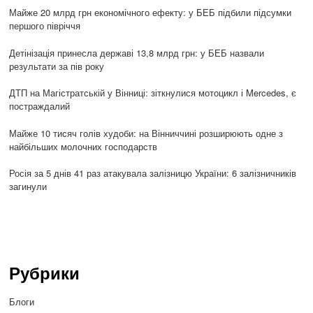
Майже 20 млрд грн економічного ефекту: у БЕБ підбили підсумки
першого півріччя
Детінізація принесла державі 13,8 млрд грн: у БЕБ назвали
результати за пів року
ДТП на Магістратській у Вінниці: зіткнулися мотоцикл і Mercedes, є
постраждалий
Майже 10 тисяч голів худоби: на Вінниччині розширюють одне з
найбільших молочних господарств
Росія за 5 днів 41 раз атакувала залізницю України: 6 залізничників
загинули
Рубрики
Блоги