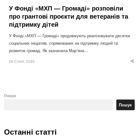
У Фонді «МХП — Громаді» розповіли
про грантові проєкти для ветеранів та
підтримку дітей
У Фонді «МХП — Громаді» продовжують реалізовувати десятки
соціальних ініціатив, спрямованих на підтримку людей та
розвиток громад. Як зазначила Мар’яна…
26 Січня, 2026
Sha
thi
po
Пошук
Пошук
Останні статті