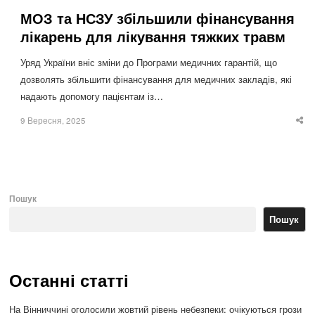
МОЗ та НСЗУ збільшили фінансування
лікарень для лікування тяжких травм
Уряд України вніс зміни до Програми медичних гарантій, що
дозволять збільшити фінансування для медичних закладів, які
надають допомогу пацієнтам із…
9 Вересня, 2025
Sha
thi
po
Пошук
Пошук
Останні статті
На Вінниччині оголосили жовтий рівень небезпеки: очікуються грози