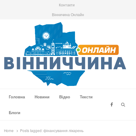
Контакти
Вінничина Онлайн
Вінниччина Онлайн
Новини Вінниччини, громад області, події та аналітика
Головна
Новини
Відео
Тексти
Searc
Блоги
Home
Posts tagged:
фінансування лікарень