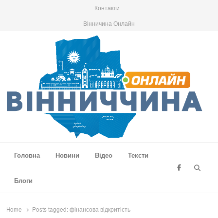
Контакти
Вінничина Онлайн
Вінниччина Онлайн
Новини Вінниччини, громад області, події та аналітика
Головна
Новини
Відео
Тексти
Searc
Блоги
Home
Posts tagged:
фінансова відкритість