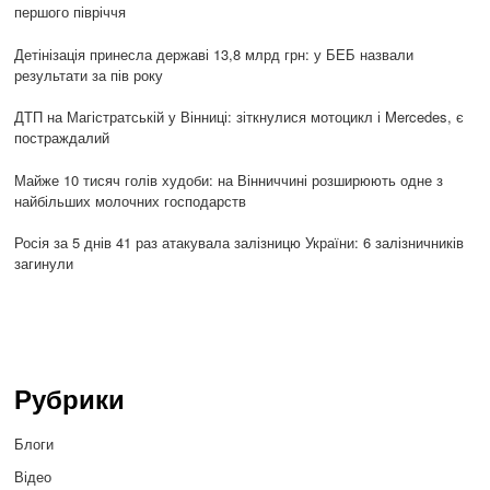
першого півріччя
Детінізація принесла державі 13,8 млрд грн: у БЕБ назвали
результати за пів року
ДТП на Магістратській у Вінниці: зіткнулися мотоцикл і Mercedes, є
постраждалий
Майже 10 тисяч голів худоби: на Вінниччині розширюють одне з
найбільших молочних господарств
Росія за 5 днів 41 раз атакувала залізницю України: 6 залізничників
загинули
Рубрики
Блоги
Відео