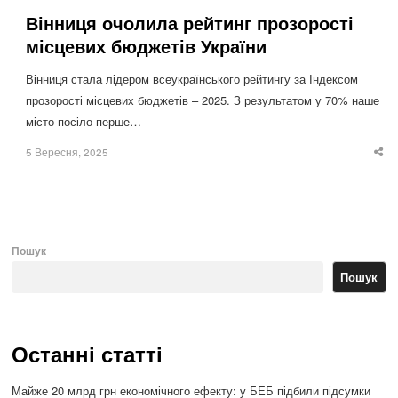
Вінниця очолила рейтинг прозорості
місцевих бюджетів України
Вінниця стала лідером всеукраїнського рейтингу за Індексом
прозорості місцевих бюджетів – 2025. З результатом у 70% наше
місто посіло перше…
5 Вересня, 2025
Sha
thi
po
Пошук
Пошук
Останні статті
Майже 20 млрд грн економічного ефекту: у БЕБ підбили підсумки