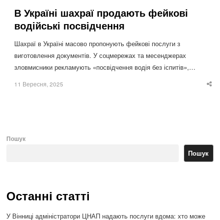
В Україні шахраї продають фейкові
водійські посвідчення
Шахраї в Україні масово пропонують фейкові послуги з
виготовлення документів. У соцмережах та месенджерах
зловмисники рекламують «посвідчення водія без іспитів»,…
11 Вересня, 2025
Sha
thi
po
Пошук
Пошук
Останні статті
У Вінниці адміністратори ЦНАП надають послуги вдома: хто може