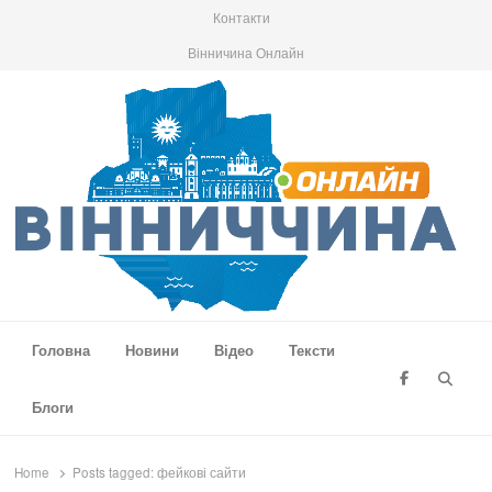
Контакти
Вінничина Онлайн
Вінниччина Онлайн
Новини Вінниччини, громад області, події та аналітика
Головна
Новини
Відео
Тексти
Searc
Блоги
Home
Posts tagged:
фейкові сайти