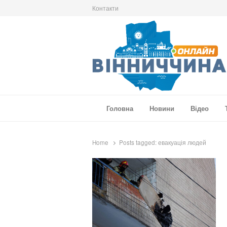
Контакти
Вінниччина Онлайн
Новини Вінниччини, громад області, події т
Головна
Новини
Відео
Home
Posts tagged:
евакуація людей