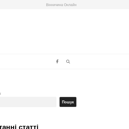
Вінничина Онлайн
Search
к
Пошук
танні статті