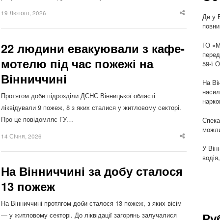
19 Лютого, 2026
Де у 
Share
this
повни
post
22 людини евакуювали з кафе-
ГО «М
перед
мотелю під час пожежі на
59-ї 
Вінниччині
На Ві
насил
Протягом доби підрозділи ДСНС Вінницької області
нарко
ліквідували 9 пожеж, 8 з яких сталися у житловому секторі.
Про це повідомляє ГУ…
Спека
можли
14 Січня, 2026
Share
this
У Він
post
водія
На Вінниччині за добу сталося
13 пожеж
На Вінниччині протягом доби сталося 13 пожеж, з яких вісім
Ру
— у житловому секторі. До ліквідації загорянь залучалися