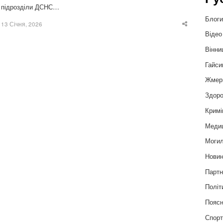
підрозділи ДСНС…
Блог
13 Січня, 2026
Share
this
Відео
post
Вінни
Гайси
Жмер
Здоро
Кримі
Меди
Могил
Нови
Партн
Політ
Пояс
Спор