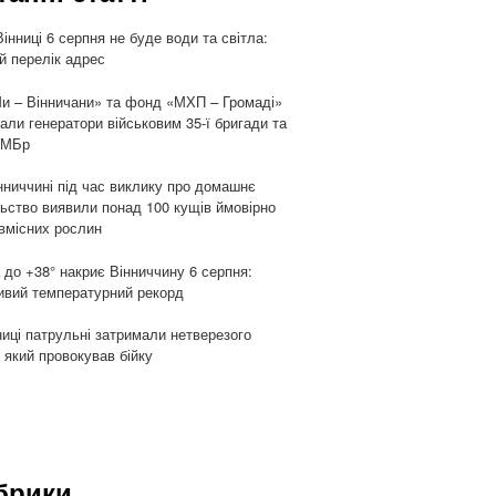
Вінниці 6 серпня не буде води та світла:
й перелік адрес
и – Вінничани» та фонд «МХП – Громаді»
али генератори військовим 35-ї бригади та
ОМБр
нниччині під час виклику про домашнє
ьство виявили понад 100 кущів ймовірно
вмісних рослин
 до +38° накриє Вінниччину 6 серпня:
вий температурний рекорд
ниці патрульні затримали нетверезого
, який провокував бійку
брики