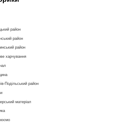
и
цький район
нський район
инський район
ве харчування
нал
цина
ів-Подільський район
ни
ерський матеріал
ика
нюємо
т