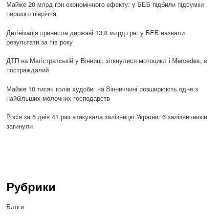
Майже 20 млрд грн економічного ефекту: у БЕБ підбили підсумки
першого півріччя
Детінізація принесла державі 13,8 млрд грн: у БЕБ назвали
результати за пів року
ДТП на Магістратській у Вінниці: зіткнулися мотоцикл і Mercedes, є
постраждалий
Майже 10 тисяч голів худоби: на Вінниччині розширюють одне з
найбільших молочних господарств
Росія за 5 днів 41 раз атакувала залізницю України: 6 залізничників
загинули
Рубрики
Блоги