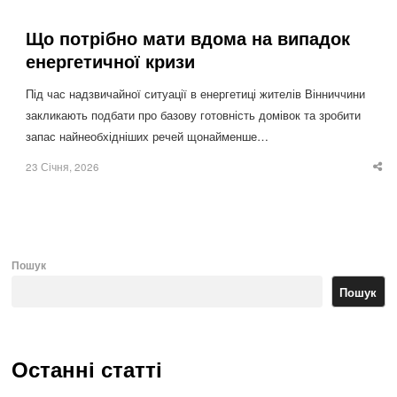
Що потрібно мати вдома на випадок
енергетичної кризи
Під час надзвичайної ситуації в енергетиці жителів Вінниччини
закликають подбати про базову готовність домівок та зробити
запас найнеобхідніших речей щонайменше…
23 Січня, 2026
Sha
thi
po
Пошук
Пошук
Останні статті