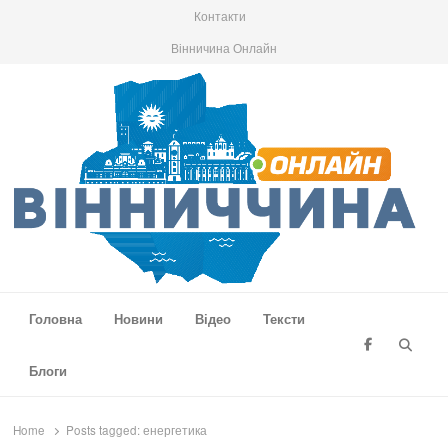
Контакти
Вінничина Онлайн
Вінниччина Онлайн
Новини Вінниччини, громад області, події та аналітика
Головна
Новини
Відео
Тексти
Searc
Блоги
Home
Posts tagged:
енергетика