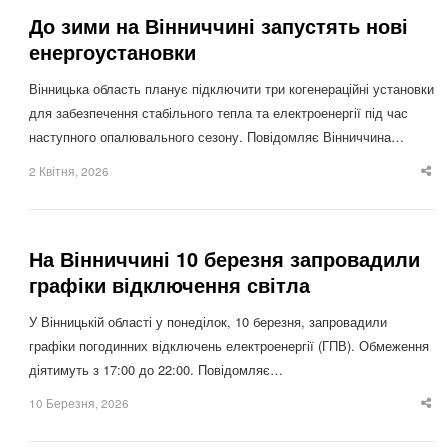
До зими на Вінниччині запустять нові
енергоустановки
Вінницька область планує підключити три когенераційні установки
для забезпечення стабільного тепла та електроенергії під час
наступного опалювального сезону. Повідомляє Вінниччина…
2 Квітня, 2026
Sha
thi
po
На Вінниччині 10 березня запровадили
графіки відключення світла
У Вінницькій області у понеділок, 10 березня, запровадили
графіки погодинних відключень електроенергії (ГПВ). Обмеження
діятимуть з 17:00 до 22:00. Повідомляє…
10 Березня, 2026
Sha
thi
po