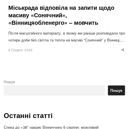
Міськрада відповіла на запити щодо
масиву «Сонячний»,
«Вінницяобленерго» – мовчить
Після масштабного матеріалу, в якому ми раніше розповідали про
чотири доби без світла та тепла на масиві “Сонячний” у Вінниці,…
8 Грудня, 2025
Sha
thi
po
Пошук
Пошук
Останні статті
Спека до +38° накриє Вінниччину 6 серпня: можливий