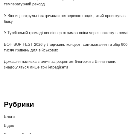
температурний рекорд
У Вінниці патрульні затримали нетверезого водія, який провокував
бійку
У Турбівській громаді пенсіонер отримав опіки через пожежу в оселі
BOH SUP FEST 2026 у Ладижині: концерт, сап-змагання та збір 900
тисяч гривень для військових
Домашня наливка з аличі за рецептом блогерки з Вінниччини:
знадобляться лише три інгредієнти
Рубрики
Блоги
Відео