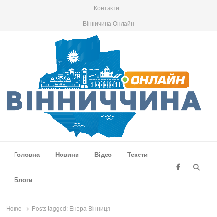
Контакти
Вінничина Онлайн
Вінниччина Онлайн
Новини Вінниччини, громад області, події та аналітика
Головна
Новини
Відео
Тексти
Searc
Блоги
Home
Posts tagged:
Енера Вінниця