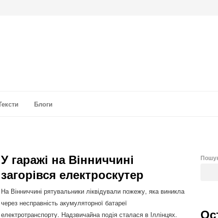
а аналітика
Тексти
Блоги
У гаражі на Вінниччині
Пошу
загорівся електроскутер
На Вінниччині рятувальники ліквідували пожежу, яка виникла
через несправність акумуляторної батареї
Ос
електротранспорту. Надзвичайна подія сталася в Іллінцях.