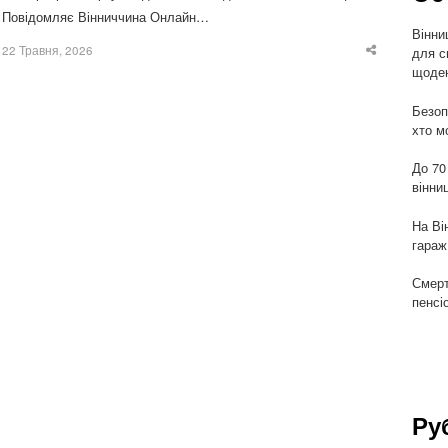
Повідомляє Вінниччина Онлайн…
Вінни
22 Травня, 2026
для с
Share
this
щоден
post
Безоп
хто м
До 70
вінни
На Ві
гараж
Смерт
пенсі
Ру