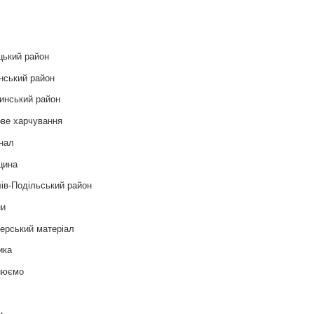
и
цький район
нський район
инський район
ве харчування
нал
цина
ів-Подільський район
ни
ерський матеріал
ика
нюємо
т
и