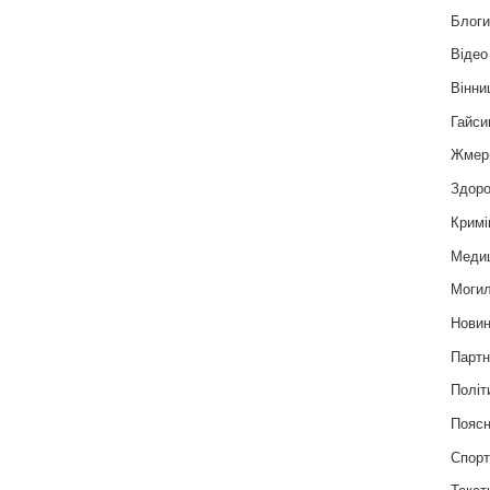
Блог
Відео
Вінни
Гайси
Жмер
Здоро
Кримі
Меди
Могил
Нови
Партн
Політ
Пояс
Спор
Текст