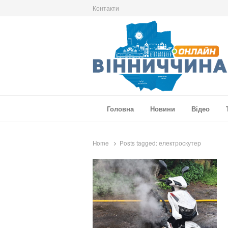
Контакти
Вінниччина Онлайн
Новини Вінниччини, громад області, події т
Головна
Новини
Відео
Home
Posts tagged:
електроскутер