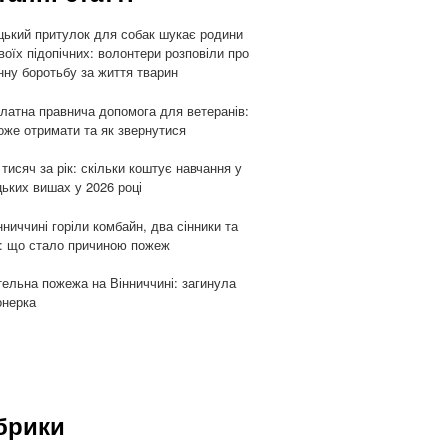
цький притулок для собак шукає родини
воїх підопічних: волонтери розповіли про
ну боротьбу за життя тварин
латна правнича допомога для ветеранів:
оже отримати та як звернутися
 тисяч за рік: скільки коштує навчання у
цьких вишах у 2026 році
нниччині горіли комбайн, два сінники та
: що стало причиною пожеж
ельна пожежа на Вінниччині: загинула
онерка
брики