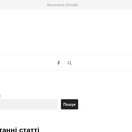
Вінничина Онлайн
Search
к
Пошук
танні статті