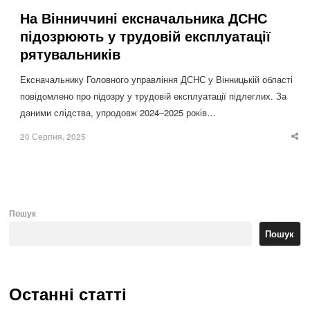
На Вінниччині ексначальника ДСНС
підозрюють у трудовій експлуатації
рятувальників
Ексначальнику Головного управління ДСНС у Вінницькій області
повідомлено про підозру у трудовій експлуатації підлеглих. За
даними слідства, упродовж 2024–2025 років…
20 Серпня, 2025
Sha
thi
po
Пошук
Пошук
Останні статті