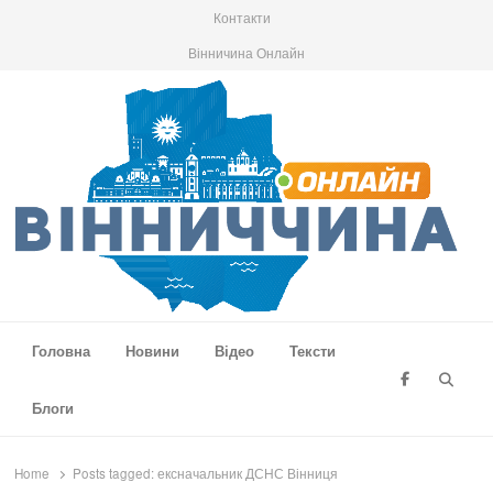
Контакти
Вінничина Онлайн
Вінниччина Онлайн
Новини Вінниччини, громад області, події та аналітика
Головна
Новини
Відео
Тексти
Searc
Блоги
Home
Posts tagged:
ексначальник ДСНС Вінниця