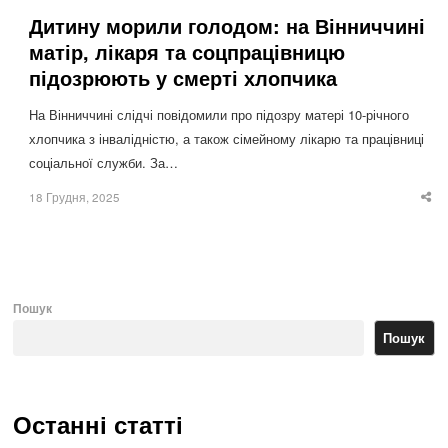
Дитину морили голодом: на Вінниччині
матір, лікаря та соцпрацівницю
підозрюють у смерті хлопчика
На Вінниччині слідчі повідомили про підозру матері 10-річного
хлопчика з інвалідністю, а також сімейному лікарю та працівниці
соціальної служби. За…
18 Грудня, 2025
Sha
thi
po
Пошук
Пошук
Останні статті