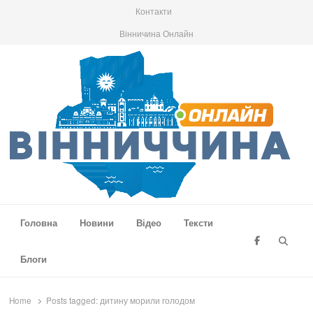
Контакти
Вінничина Онлайн
Вінниччина Онлайн
Новини Вінниччини, громад області, події та аналітика
Головна
Новини
Відео
Тексти
Searc
Блоги
Home
Posts tagged:
дитину морили голодом