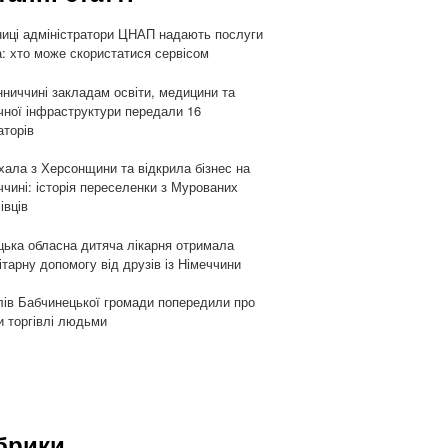
ниці адміністратори ЦНАП надають послуги
: хто може скористатися сервісом
нниччині закладам освіти, медицини та
чної інфраструктури передали 16
аторів
хала з Херсонщини та відкрила бізнес на
ччині: історія переселенки з Мурованих
івців
цька обласна дитяча лікарня отримала
ітарну допомогу від друзів із Німеччини
ів Бабчинецької громади попередили про
и торгівлі людьми
брики