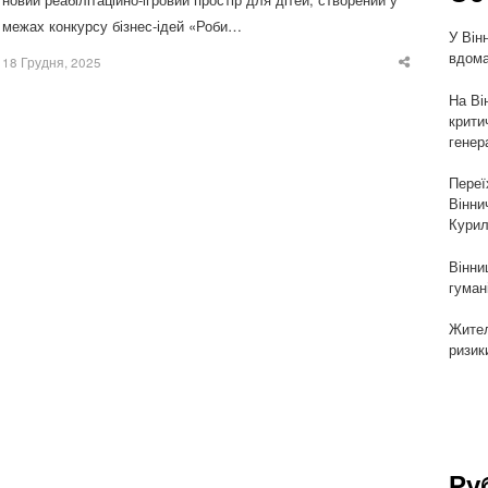
межах конкурсу бізнес-ідей «Роби…
У Він
вдома
18 Грудня, 2025
Share
this
post
На Ві
крити
генер
Переї
Вінни
Курил
Вінни
гуман
Жител
ризик
Ру