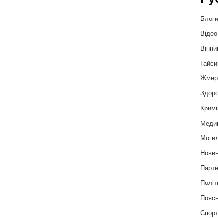
Блог
Відео
Вінни
Гайси
Жмер
Здоро
Кримі
Меди
Могил
Нови
Партн
Політ
Пояс
Спор