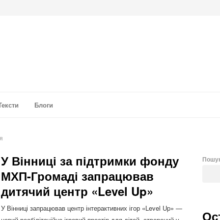
а аналітика
Тексти
Блоги
я
У Вінниці за підтримки фонду
Пошу
МХП-Громаді запрацював
дитячий центр «Level Up»
У Вінниці запрацював центр інтерактивних ігор «Level Up» —
Ос
новий реабілітаційно-ігровий простір для дітей, створений у