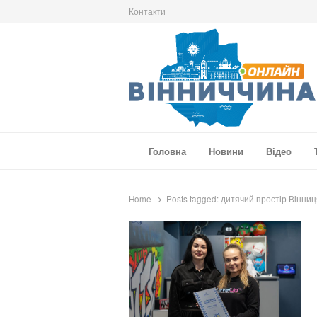
Контакти
Вінниччина Онлайн
Новини Вінниччини, громад області, події т
Головна
Новини
Відео
Home
Posts tagged:
дитячий простір Вінниц