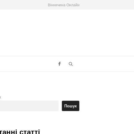
Вінничина Онлайн
Search
к
Пошук
танні статті