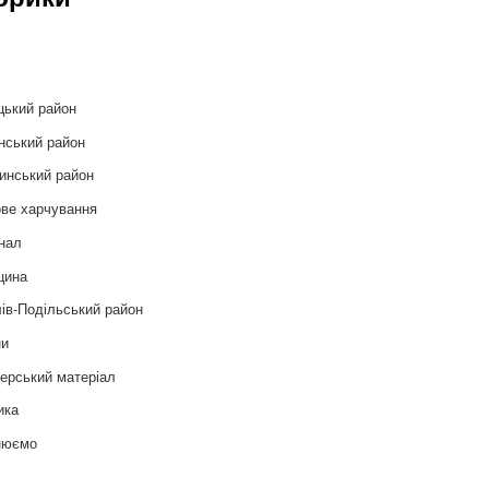
и
цький район
нський район
инський район
ве харчування
нал
цина
ів-Подільський район
ни
ерський матеріал
ика
нюємо
т