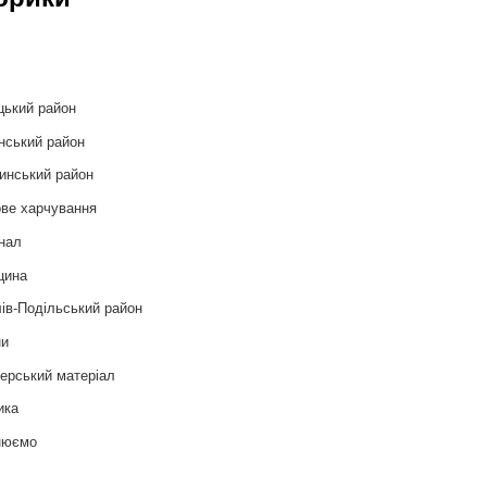
и
цький район
нський район
инський район
ве харчування
нал
цина
ів-Подільський район
ни
ерський матеріал
ика
нюємо
т