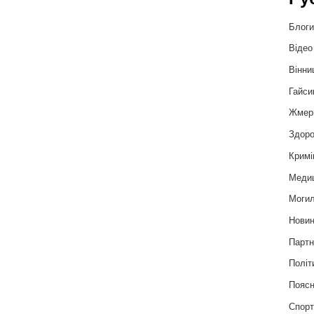
Блог
Відео
Вінни
Гайси
Жмер
Здоро
Кримі
Меди
Могил
Нови
Партн
Політ
Пояс
Спор