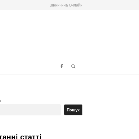
Вінничина Онлайн
Search
к
Пошук
танні статті