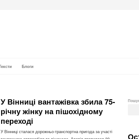
а аналітика
Тексти
Блоги
У Вінниці вантажівка збила 75-
Пошу
річну жінку на пішохідному
переході
У Вінниці сталася дорожньо-транспортна пригода за участі
Ос
вантажного автомобіля та пішохода. Аварія трапилася 22