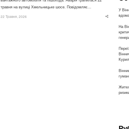
травня на вулиці Хмельницьке шосе. Повідомляє…
У Він
вдома
22 Травня, 2026
Share
this
post
На Ві
крити
генер
Переї
Вінни
Курил
Вінни
гуман
Жител
ризик
Ру