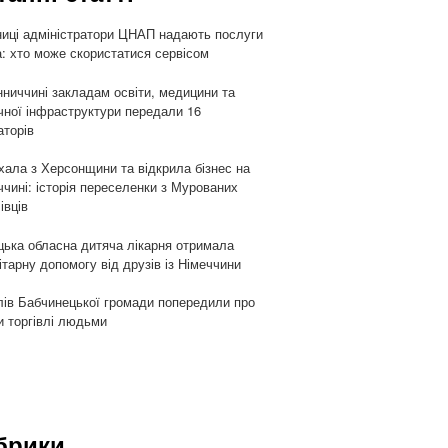
ниці адміністратори ЦНАП надають послуги
: хто може скористатися сервісом
нниччині закладам освіти, медицини та
чної інфраструктури передали 16
аторів
хала з Херсонщини та відкрила бізнес на
ччині: історія переселенки з Мурованих
івців
цька обласна дитяча лікарня отримала
ітарну допомогу від друзів із Німеччини
ів Бабчинецької громади попередили про
и торгівлі людьми
брики