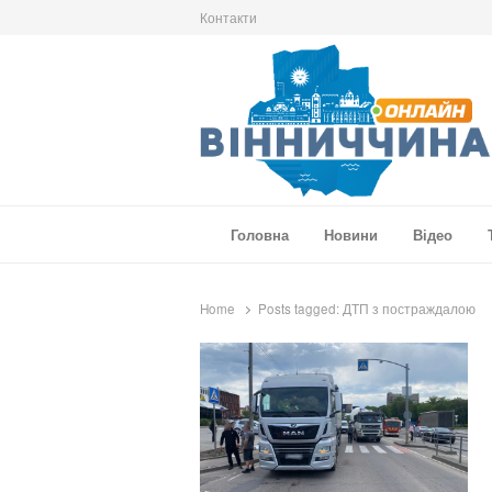
Контакти
Вінниччина Онлайн
Новини Вінниччини, громад області, події т
Головна
Новини
Відео
Home
Posts tagged:
ДТП з постраждалою