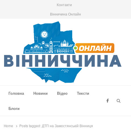
Контакти
Вінничина Онлайн
Вінниччина Онлайн
Новини Вінниччини, громад області, події та аналітика
Головна
Новини
Відео
Тексти
Searc
Блоги
Home
Posts tagged:
ДТП на Замостянській Вінниця