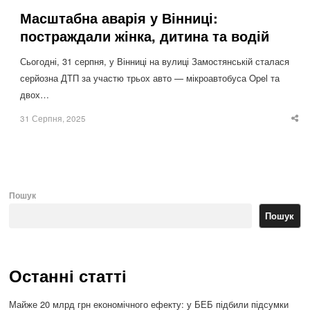
Масштабна аварія у Вінниці:
постраждали жінка, дитина та водій
Сьогодні, 31 серпня, у Вінниці на вулиці Замостянській сталася
серйозна ДТП за участю трьох авто — мікроавтобуса Opel та
двох…
31 Серпня, 2025
Sha
thi
po
Пошук
Пошук
Останні статті
Майже 20 млрд грн економічного ефекту: у БЕБ підбили підсумки