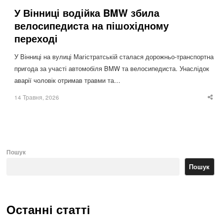
У Вінниці водійка BMW збила
велосипедиста на пішохідному
переході
У Вінниці на вулиці Магістратській сталася дорожньо-транспортна
пригода за участі автомобіля BMW та велосипедиста. Унаслідок
аварії чоловік отримав травми та…
14 Травня, 2026
Sha
thi
po
Пошук
Пошук
Останні статті