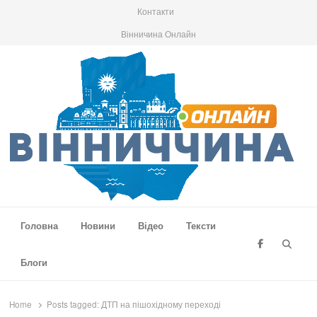
Контакти
Вінничина Онлайн
Вінниччина Онлайн
Новини Вінниччини, громад області, події та аналітика
Головна
Новини
Відео
Тексти
Searc
Блоги
Home
Posts tagged:
ДТП на пішохідному переході