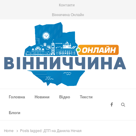
Контакти
Вінничина Онлайн
Вінниччина Онлайн
Новини Вінниччини, громад області, події та аналітика
Головна
Новини
Відео
Тексти
Searc
Блоги
Home
Posts tagged:
ДТП на Данила Нечая