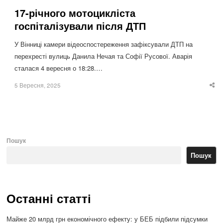
17-річного мотоцикліста
госпіталізували після ДТП
У Вінниці камери відеоспостереження зафіксували ДТП на
перехресті вулиць Данила Нечая та Софії Русової. Аварія
сталася 4 вересня о 18:28.…
5 Вересня, 2025
Sha
thi
po
Пошук
Пошук
Останні статті
Майже 20 млрд грн економічного ефекту: у БЕБ підбили підсумки