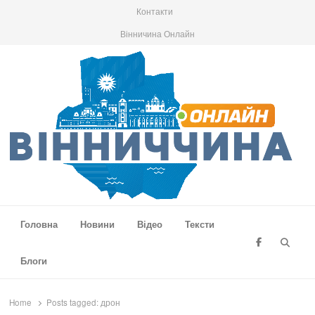
Контакти
Вінничина Онлайн
Вінниччина Онлайн
Новини Вінниччини, громад області, події та аналітика
Головна
Новини
Відео
Тексти
Searc
Блоги
Home
Posts tagged:
дрон