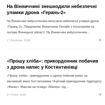
На Вінниччині знешкодили небезпечні
уламки дрона «Герань-2»
На Вінниччині вибухотехніки вилучили небезпечні уламки дрона
«Герань-2». Повідомляє Вінниччина Онлайн з посиланням на
поліцію Вінницької області. На Вінниччині вибухотехніки…
17 Березня, 2026
Sha
thi
po
«Прошу хліба»: прикордонник побачив
з дрона напис у Костянтинівці
«Прошу хліба»: прикордонник із дрона побачив напис на
засніженій землі Костянтинівки 19-річний прикордонник підрозділу
«Фенікс» Максим на псевдо «Малюк» під…
21 Січня, 2026
Sha
thi
po