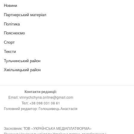
Новини
Партнерський матеріал
Політика
Пояснюємо
Спорт
Тексти
Тульчинський район
Хмільницький район
Контакти редакції:
Email: vinnychchyna.online@gmail.com
Тел: +38 098 031 08 61
Головний редактор: Голошивець Анастасія
Засновник: ТОВ «УКРАЇНСЬКА МЕДІАПЛАТФОРМА»
Рішення Національної ради України з питань телебачення і