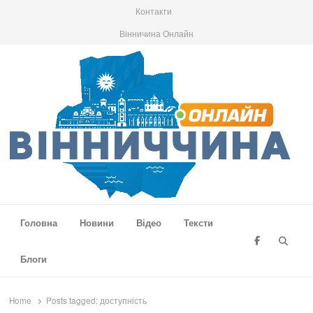
Контакти
Вінничина Онлайн
Вінниччина Онлайн
Новини Вінниччини, громад області, події та аналітика
Головна
Новини
Відео
Тексти
Searc
Блоги
Home
Posts tagged:
доступність