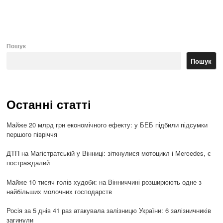
po
Пошук
Пошук
Останні статті
Майже 20 млрд грн економічного ефекту: у БЕБ підбили підсумки
першого півріччя
ДТП на Магістратській у Вінниці: зіткнулися мотоцикл і Mercedes, є
постраждалий
Майже 10 тисяч голів худоби: на Вінниччині розширюють одне з
найбільших молочних господарств
Росія за 5 днів 41 раз атакувала залізницю України: 6 залізничників
загинули