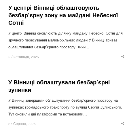
У центрі Вінниці облаштовують
безбар’єрну зону на майдані Небесної
Сотні
У центрі Вінниці оновлюють ділянку майдану Небесної Сотні для
зручного пересування маломобільних людей У Вінниці триває
облаштування безбар’єрного простору, який…
5 Листопада, 2025
Sha
thi
po
У Вінниці облаштували безбар’єрні
зупинки
У Вінниці завершили облаштування безбар’єрного простору на
зупинках громадського транспорту по вулиці Сергія Зулінського.
Тут оновили дві платформи та встановили…
27 Серпня, 2025
Sha
thi