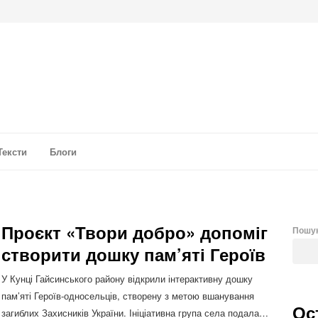
а аналітика
Тексти
Блоги
Проєкт «Твори добро» допоміг
Пошу
створити дошку пам’яті Героїв
У Кунці Гайсинського району відкрили інтерактивну дошку
пам’яті Героїв-односельців, створену з метою вшанування
Ос
загиблих Захисників України. Ініціативна група села подала…