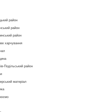
и
цький район
нський район
инський район
ве харчування
нал
цина
ів-Подільський район
ни
ерський матеріал
ика
нюємо
т
и