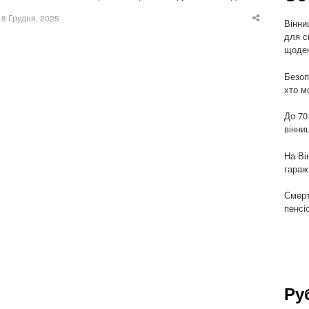
8 Грудня, 2025
Вінни
Share
this
для с
post
щоден
Безоп
хто м
До 70
вінни
На Ві
гараж
Смерт
пенсі
Ру