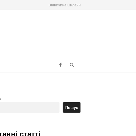
Вінничина Онлайн
Search
к
Пошук
танні статті