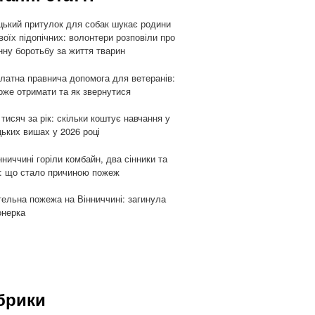
цький притулок для собак шукає родини
воїх підопічних: волонтери розповіли про
ну боротьбу за життя тварин
латна правнича допомога для ветеранів:
оже отримати та як звернутися
 тисяч за рік: скільки коштує навчання у
цьких вишах у 2026 році
нниччині горіли комбайн, два сінники та
: що стало причиною пожеж
ельна пожежа на Вінниччині: загинула
онерка
брики