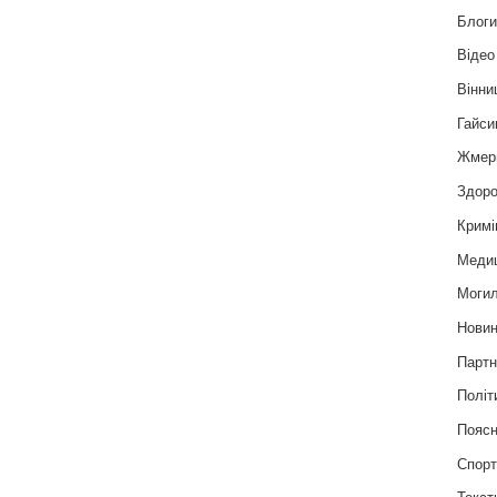
Блог
Відео
Вінни
Гайси
Жмер
Здоро
Кримі
Меди
Могил
Нови
Партн
Політ
Пояс
Спор
Текст