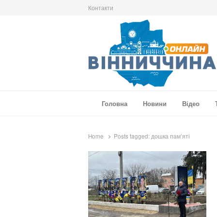
Контакти
Вінниччина Онлайн
Новини Вінниччини, громад області, події т
Головна
Новини
Відео
Home
Posts tagged:
дошка пам’яті