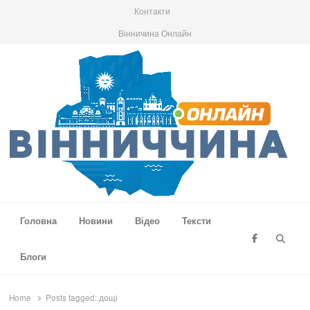
Контакти
Вінничина Онлайн
Вінниччина Онлайн
Новини Вінниччини, громад області, події та аналітика
Головна
Новини
Відео
Тексти
Searc
Блоги
Home
Posts tagged:
дощі