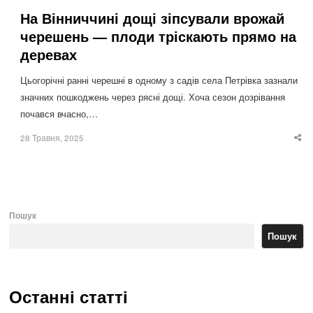
На Вінниччині дощі зіпсували врожай
черешень — плоди тріскають прямо на
деревах
Цьогорічні ранні черешні в одному з садів села Петрівка зазнали
значних пошкоджень через рясні дощі. Хоча сезон дозрівання
почався вчасно,…
28 Травня, 2025
Sha
thi
po
Пошук
Пошук
Останні статті