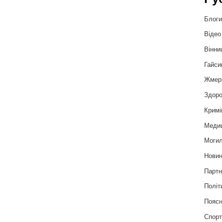
Блог
Відео
Вінни
Гайси
Жмер
Здоро
Кримі
Меди
Могил
Нови
Партн
Політ
Пояс
Спор