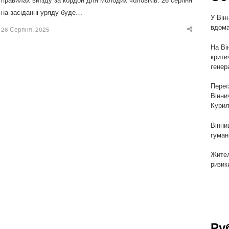
на засіданні уряду буде…
У Він
вдома
26 Серпня, 2025
Share
this
post
На Ві
крити
генер
Переї
Вінни
Курил
Вінни
гуман
Жител
ризик
Ру