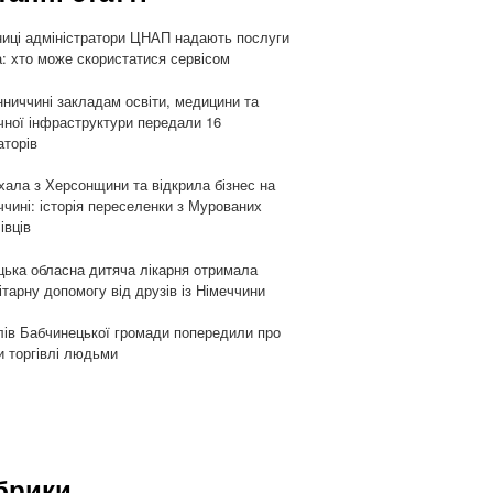
ниці адміністратори ЦНАП надають послуги
: хто може скористатися сервісом
нниччині закладам освіти, медицини та
чної інфраструктури передали 16
аторів
хала з Херсонщини та відкрила бізнес на
ччині: історія переселенки з Мурованих
івців
цька обласна дитяча лікарня отримала
ітарну допомогу від друзів із Німеччини
ів Бабчинецької громади попередили про
и торгівлі людьми
брики