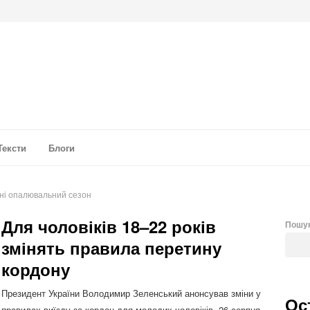
а аналітика
Тексти
Блоги
їні опалювальний сезон
Для чоловіків 18–22 років
Пошу
змінять правила перетину
кордону
Президент України Володимир Зеленський анонсував зміни у
Ос
правилах виїзду за кордон для молодих чоловіків. 26 серпня