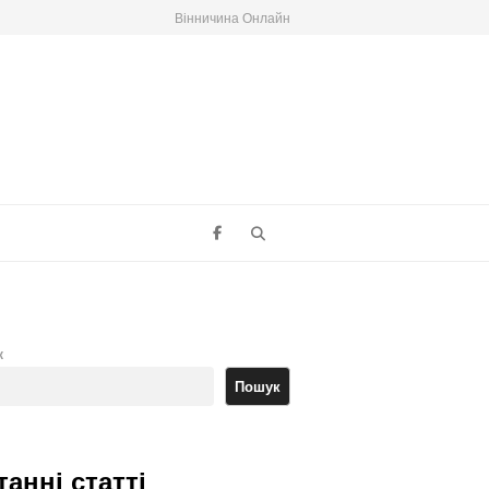
Вінничина Онлайн
Search
к
Пошук
танні статті