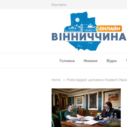
Контакти
Вінниччина Онлайн
Новини Вінниччини, громад області, події т
Головна
Новини
Відео
Home
Posts tagged:
допомога Норвегії Укра