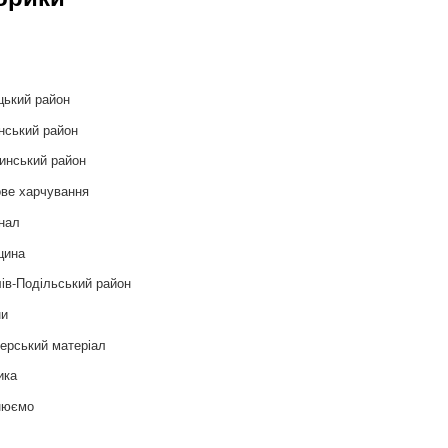
и
цький район
нський район
инський район
ве харчування
нал
цина
ів-Подільський район
ни
ерський матеріал
ика
нюємо
т