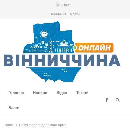
Контакти
Вінничина Онлайн
Вінниччина Онлайн
Новини Вінниччини, громад області, події та аналітика
Головна
Новини
Відео
Тексти
Searc
Блоги
Home
Posts tagged:
допомога армії