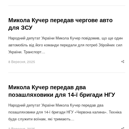
po
Микола Кучер передав чергове авто
для ЗСУ
Народний депутат України Микола Кучер повідомив, що ще один
автомобіль від його команди передали для потреб Збройних сил
України. Транспорт…
8 Вересня, 2025
Sha
thi
po
Микола Кучер передав два
позашляховики для 14-ї бригади НГУ
Народний депутат України Микола Кучер передав два
позашляховики для 14-ї бригади НГУ «Червона калина». Техніка
буде служити воїнам, які тримають…
2 Вересня, 2025