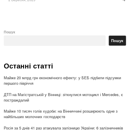
Sha
thi
po
Пошук
Пошук
Останні статті
Майже 20 млрд грн економічного ефекту: у БЕБ підбили підсумки
першого півріччя
ДТП на Магістратській у Вінниці: зіткнулися мотоцикл і Mercedes, є
постраждалий
Майже 10 тисяч голів худоби: на Вінниччині розширюють одне з
найбільших молочних господарств
Росія за 5 днів 41 раз атакувала залізницю України: 6 залізничників