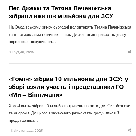
Пес Джеккі та Тетяна Печеніжська
зібрали вже пів мільйона для ЗСУ
На Ободівському ринку сьогодні волонтерять Тетяна Печеніжська
та її чотирилапий помічник — пес Джеккі, який привертає увагу
перехожих, позуючи на…
3 Грудня, 2025
Sha
thi
po
«Гомін» зібрав 10 мільйонів для ЗСУ: у
зборі взяли участь і представники ГО
«Ми – Вінничани»
Хор «Гомін» зібрав 10 мільйонів гривень на авто для Сил безпеки
та оборони. До цього вражаючого результату долучилися й
представники…
18 Листопада, 2025
Sha
thi