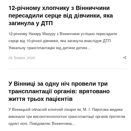
12-річному хлопчику з Вінниччини
пересадили серце від дівчинки, яка
загинула у ДТП
12-річному Назару Мазуру з Вінниччини успішно пересадили
серце від 10-річної дівчинки, яка загинула внаслідок ДТП.
Унікальну трансплантацію від дитини дитині…
28 Травня, 2026
Sha
thi
po
У Вінниці за одну ніч провели три
трансплантації органів: врятовано
життя трьох пацієнтів
У Вінницькій обласній клінічній лікарні ім. М. І. Пирогова медики
виконали три високотехнологічні трансплантації органів протягом
однієї ночі. Повідомляє Вінниччина…