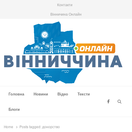
Контакти
Вінничина Онлайн
Вінниччина Онлайн
Новини Вінниччини, громад області, події та аналітика
Головна
Новини
Відео
Тексти
Searc
Блоги
Home
Posts tagged:
донорство