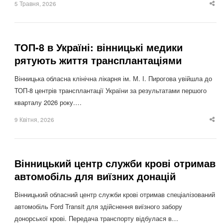
5 Травня, 2026
Sha
thi
po
ТОП-8 в Україні: вінницькі медики
рятують життя трансплантаціями
Вінницька обласна клінічна лікарня ім. М. І. Пирогова увійшла до
ТОП-8 центрів трансплантації України за результатами першого
кварталу 2026 року.…
9 Квітня, 2026
Sha
thi
po
Вінницький центр служби крові отримав
автомобіль для виїзних донацій
Вінницький обласний центр служби крові отримав спеціалізований
автомобіль Ford Transit для здійснення виїзного забору
донорської крові. Передача транспорту відбулася в…