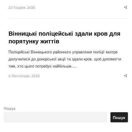
23 Грудня, 2025
Sha
thi
po
Вінницькі поліцейські здали кров для
порятунку життів
Поліцейські Вінницького районного управління поліції вкотре
долучилися до донорської акції та здали кров, щоб допомогти
тим, хто цього потребує найбільше.…
6 Листопада, 2025
Sha
thi
po
Пошук
Пошук